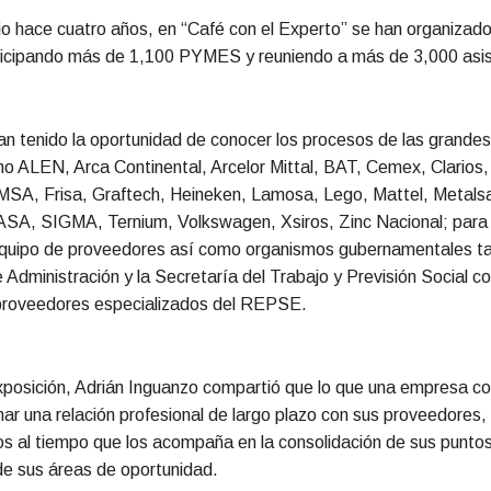
io hace cuatro años, en “Café con el Experto” se han organizad
ticipando más de 1,100 PYMES y reuniendo a más de 3,000 asis
an tenido la oportunidad de conocer los procesos de las grand
o ALEN, Arca Continental, Arcelor Mittal, BAT, Cemex, Clarios, 
SA, Frisa, Graftech, Heineken, Lamosa, Lego, Mattel, Metalsa
, SIGMA, Ternium, Volkswagen, Xsiros, Zinc Nacional; para
equipo de proveedores así como organismos gubernamentales ta
 Administración y la Secretaría del Trabajo y Previsión Social 
 proveedores especializados del REPSE.
xposición, Adrián Inguanzo compartió que lo que una empresa
ar una relación profesional de largo plazo con sus proveedores,
s al tiempo que los acompaña en la consolidación de sus puntos
de sus áreas de oportunidad.