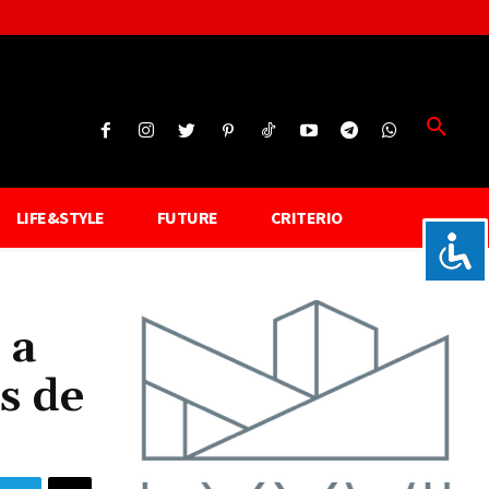
LIFE&STYLE
FUTURE
CRITERIO
 a
s de