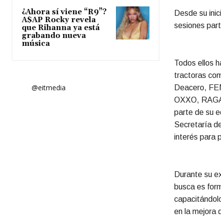
¿Ahora sí viene “R9”?
Desde su inic
A$AP Rocky revela
sesiones par
que Rihanna ya está
grabando nueva
música
Todos ellos h
tractoras com
@eitmedia
Deacero, FEM
OXXO, RAGASA
parte de su 
Secretaría de
interés para
Durante su e
busca es form
capacitándolo
en la mejora 