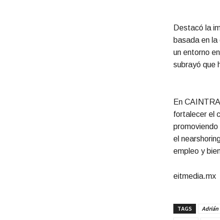
Destacó la i
basada en la 
un entorno en
subrayó que h
En CAINTRA s
fortalecer el
promoviendo e
el nearshorin
empleo y bien
eitmedia.mx
TAGS
Adrián