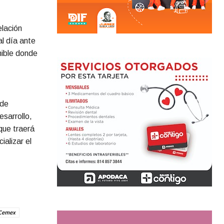
lación
al día ante
nible donde
 de
esarrollo,
que traerá
alizar el
Cemex