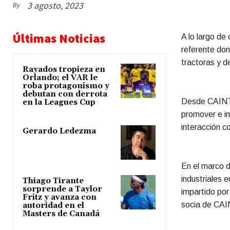
3 agosto, 2023
By
Últimas Noticias
A lo largo de
referente don
tractoras y d
Rayados tropieza en
Orlando; el VAR le
roba protagonismo y
debutan con derrota
Desde CAINTR
en la Leagues Cup
promover e im
interacción c
Gerardo Ledezma
En el marco d
industriales 
Thiago Tirante
sorprende a Taylor
impartido po
Fritz y avanza con
socia de CA
autoridad en el
Masters de Canadá