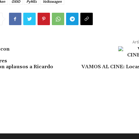
ken
OXXO
PyMEs
Volkswagen
Art
n aplausos a Ricardo
VAMOS AL CINE: Loca