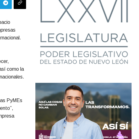
pacio
mpresas
rnacional.
cer,
así como la
rnacionales.
n las PyMEs
iento”,
empresa