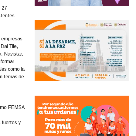
o 27
tentes.
es empresas
Dal Tile,
, Navistar,
 formar
les como la
con temas de
 como FEMSA
 fuertes y