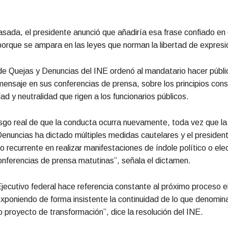
ada, el presidente anunció que añadiría esa frase confiado en
orque se ampara en las leyes que norman la libertad de expresi
e Quejas y Denuncias del INE ordenó al mandatario hacer públic
nsaje en sus conferencias de prensa, sobre los principios cons
ad y neutralidad que rigen a los funcionarios públicos.
esgo real de que la conducta ocurra nuevamente, toda vez que l
enuncias ha dictado múltiples medidas cautelares y el presiden
o recurrente en realizar manifestaciones de índole político o ele
onferencias de prensa matutinas”, señala el dictamen.
l Ejecutivo federal hace referencia constante al próximo proceso e
poniendo de forma insistente la continuidad de lo que denomin
 proyecto de transformación”, dice la resolución del INE.