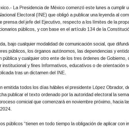
xico.- La Presidencia de México comenzó este lunes a cumplir 
 Nacional Electoral (INE) que obligó a publicar una leyenda al co
e prensa del jefe del Ejecutivo, respecto a los límites de la pr
cionarios públicos, y con base en el artículo 134 de la Constituci
a, bajo cualquier modalidad de comunicación social, que difun
eres públicos, los órganos autónomos, las dependencias y entid
n pública y cualquier otro ente de los tres órdenes de Gobierno,
 institucional y fines Informativos, educativos o de orientación so
blicada tras un dictamen del INE.
ón emitida todos los días hábiles el presidente López Obrador, 
fecha publicar el texto ordenado por la autoridad electoral la se
 proceso comicial que comenzará en noviembre próximo, hacia la
 2024.
ios públicos “tienen en todo tiempo la obligación de aplicar con i