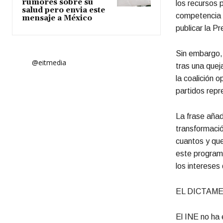
rumores sobre su
los recursos p
salud pero envia este
competencia d
mensaje a México
publicar la Pr
Sin embargo, 
@eitmedia
tras una quej
la coalición 
partidos rep
La frase añad
transformació
cuantos y que
este programa
los intereses
EL DICTAM
El INE no ha 