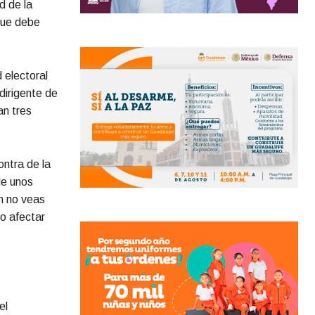
d de la
 que debe
 electoral
dirigente de
an tres
ontra de la
de unos
ón no veas
o afectar
el