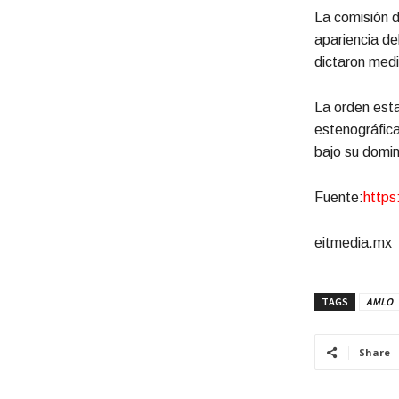
La comisión d
apariencia de
dictaron medi
La orden esta
estenográfica
bajo su domin
Fuente:
https
eitmedia.mx
TAGS
AMLO
Share