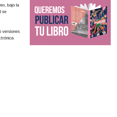
en, bajo la
l se
o versiones
ctrónica