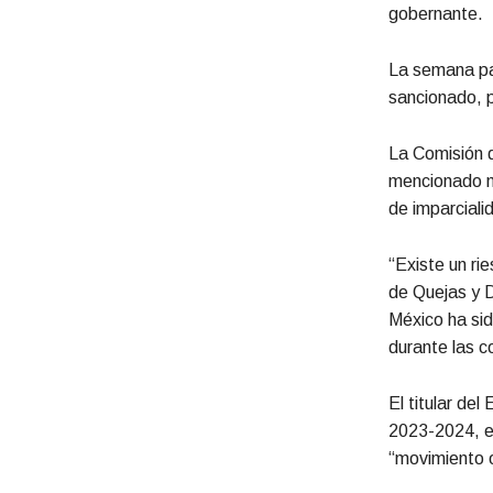
gobernante.
La semana pas
sancionado, p
La Comisión d
mencionado me
de imparcialid
“Existe un ri
de Quejas y D
México ha sid
durante las c
El titular de
2023-2024, ex
“movimiento o