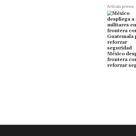
Artículo previo
México desp
frontera co
reforzar se