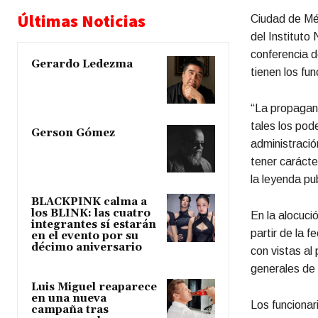
Últimas Noticias
Ciudad de Mé
del Instituto
conferencia d
Gerardo Ledezma
tienen los fun
“La propagand
tales los pod
Gerson Gómez
administració
tener carácter
la leyenda pu
BLACKPINK calma a
los BLINK: las cuatro
En la alocuci
integrantes sí estarán
partir de la 
en el evento por su
décimo aniversario
con vistas al
generales de
Luis Miguel reaparece
en una nueva
Los funcionar
campaña tras