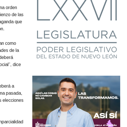
una orden
mienzo de las
opaganda que
ón.
dan como
ades de la
 deberá
cial”, dice
deberá a
mana pasada,
s elecciones
mparcialidad