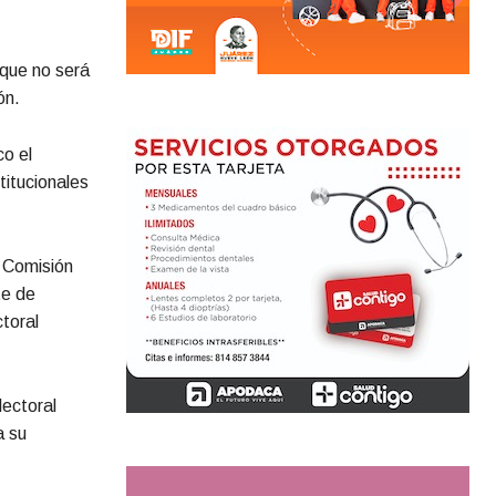
 que no será
ón.
o el
titucionales
a Comisión
te de
ctoral
lectoral
a su