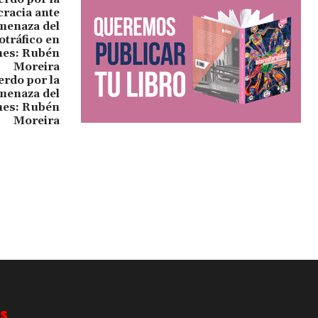
rdo por la
menaza del
ones: Rubén
Moreira
s