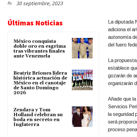
30 septiembre, 2023
By
Últimas Noticias
La diputada N
adiciona el a
autonomía de l
México conquista
del fuero fede
doble oro en esgrima
tras vibrantes finales
ante Venezuela
La propuesta,
establece que
Beatriz Briones lidera
gozarán de au
histórica actuación de
México en el canotaje
organizarán d
de Santo Domingo
2026
Añade que la 
Servicios Per
Zendaya y Tom
la seguridad 
Holland celebran su
boda en secreto en
será proporci
Inglaterra
proceso penal