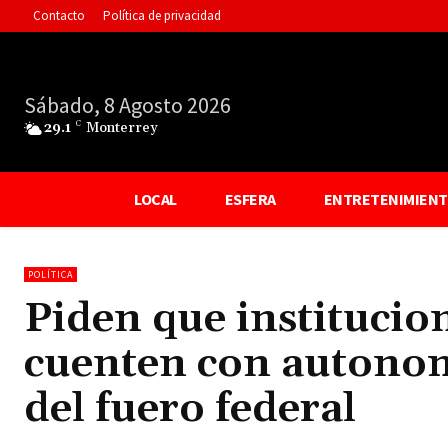
Contacto
Política de privacidad
Sábado, 8 Agosto 2026
29.1
C
Monterrey
LOCAL
ESFERA
ENTRETENIMIEN
POLÍTICA
Piden que institucion
cuenten con autonomí
del fuero federal