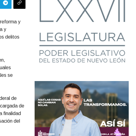
 reforma y
a y
os delitos
en,
cuales
les se
deral de
encargada de
 finalidad
sación del