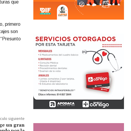
cturas que
o, primero
tajes son
 “Presunto
ículo siguiente