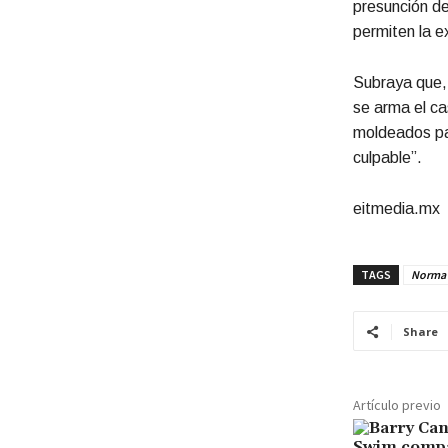
presunción de
permiten la e
Subraya que, 
se arma el ca
moldeados par
culpable”.
eitmedia.mx
TAGS
Norma 
Share
Artículo previo