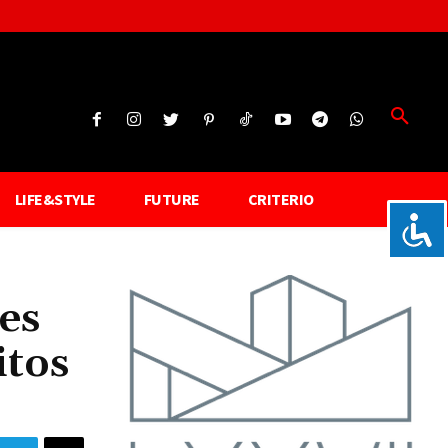
LIFE&STYLE
FUTURE
CRITERIO
les
itos