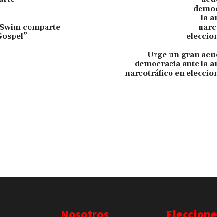
t Swim comparte
Gospel”
Urge un gran acue
democracia ante la a
narcotráfico en elecci
Nosotros
Eleccione