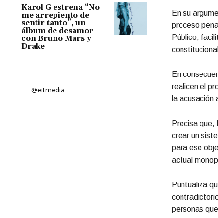
Karol G estrena “No
En su argumen
me arrepiento de
sentir tanto”, un
proceso penal
álbum de desamor
Público, facil
con Bruno Mars y
Drake
constitucional
En consecuenc
realicen el pr
@eitmedia
la acusación a
Precisa que, 
crear un siste
para ese obje
actual monopo
Puntualiza qu
contradictori
personas que 