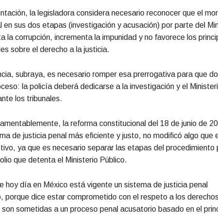
tación, la legisladora considera necesario reconocer que el mon
 en sus dos etapas (investigación y acusación) por parte del Min
ita la corrupción, incrementa la impunidad y no favorece los princi
es sobre el derecho a la justicia.
ia, subraya, es necesario romper esa prerrogativa para que do
oceso: la policía deberá dedicarse a la investigación y el Minister
nte los tribunales.
lamentablemente, la reforma constitucional del 18 de junio de 2
ma de justicia penal más eficiente y justo, no modificó algo que e
tivo, ya que es necesario separar las etapas del procedimiento 
lio que detenta el Ministerio Público.
e hoy día en México está vigente un sistema de justicia penal
o, porque dice estar comprometido con el respeto a los derechos
son sometidas a un proceso penal acusatorio basado en el princ