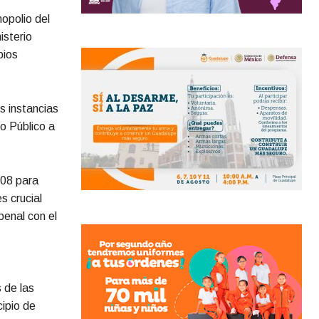
opolio del
isterio
pios
s instancias
io Público a
008 para
s crucial
penal con el
 de las
ipio de