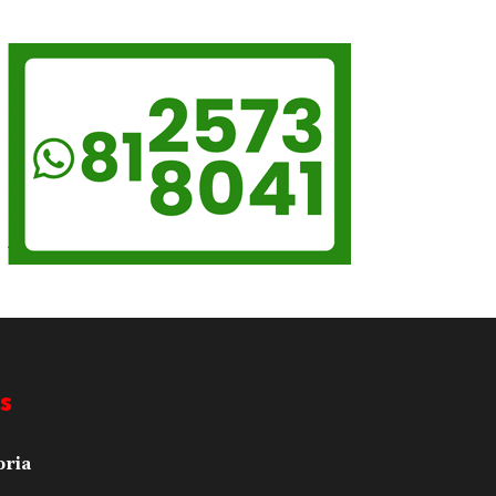
s
oria