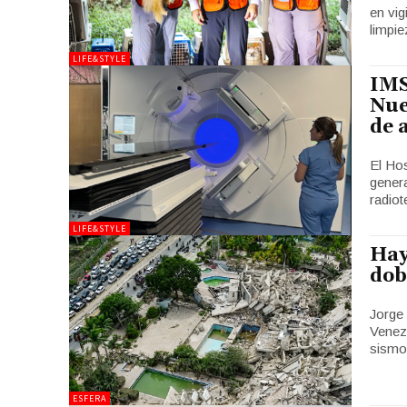
en vig
limpie
LIFE&STYLE
IMS
Nue
de 
El Hos
genera
radiot
LIFE&STYLE
Hay
dob
Jorge
Venez
sismos
ESFERA