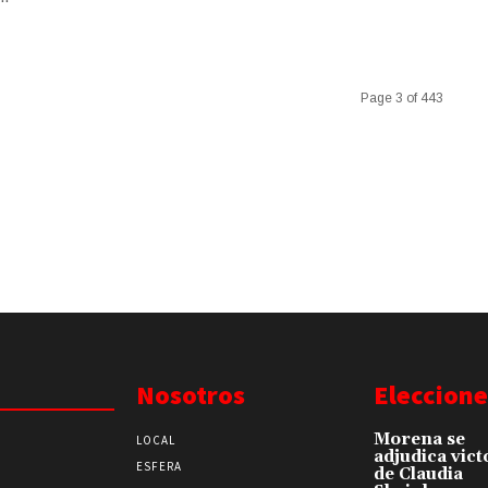
Page 3 of 443
Nosotros
Eleccione
Morena se
LOCAL
adjudica vict
ESFERA
de Claudia