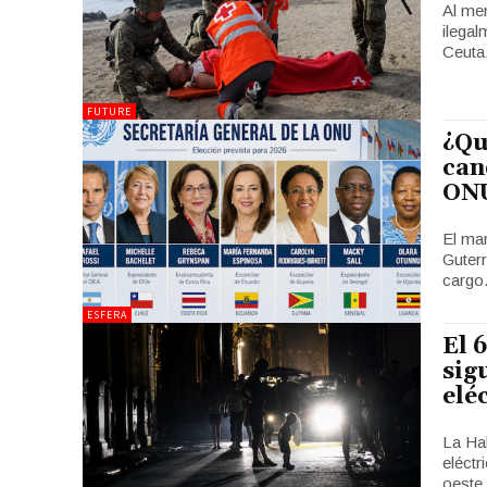
Al men
ilega
Ceuta,
FUTURE
¿Qu
can
ON
El man
Guterr
cargo.
ESFERA
El 
sig
elé
La Hab
eléctr
oeste.