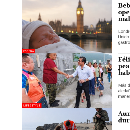
Beb
ope
mal
Londre
Unido
gastro
ESFERA
Fél
pea
hab
Más d
aleda
maner
LIFE&STYLE
Aum
dur