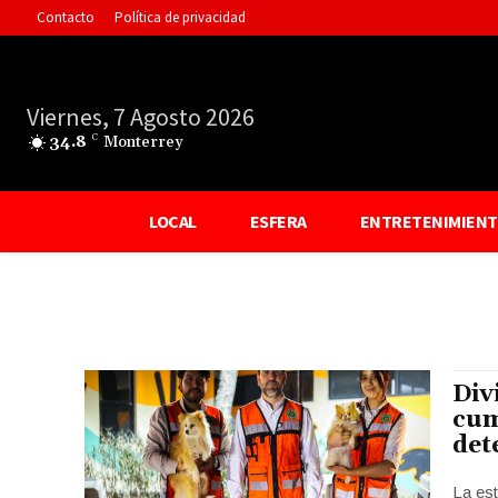
Contacto
Política de privacidad
Viernes, 7 Agosto 2026
34.8
C
Monterrey
LOCAL
ESFERA
ENTRETENIMIEN
Div
cum
det
La est