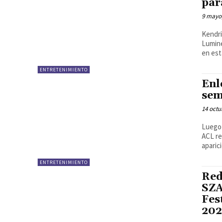
par
9 mayo
Kendri
Lumine
en est
ENTRETENIMIENTO
Enl
sem
14 octu
Luego 
ACL reg
aparic
ENTRETENIMIENTO
Red
SZA
Fes
202