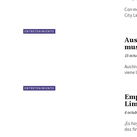
Con mo
City L
ENTRETENIMIENTO
Aus
mus
15 octu
Austin
viene 
ENTRETENIMIENTO
Emp
Lim
6 octub
¡Es hoy, es hoy! Austin City