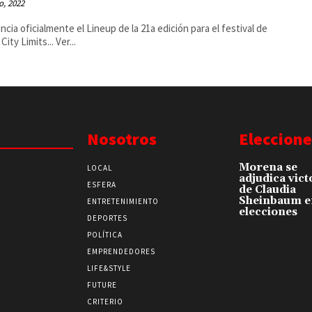
o, 2022
ncia oficialmente el Lineup de la 21a edición para el festival de
Austin City Limits... Ver...
Nosotros
Eleccione
Morena se
LOCAL
adjudica vict
ESFERA
de Claudia
Sheinbaum e
ENTRETENIMIENTO
elecciones
DEPORTES
POLÍTICA
EMPRENDEDORES
LIFE&STYLE
FUTURE
CRITERIO