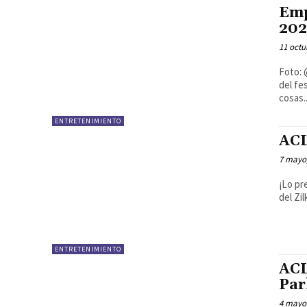
Emp
202
11 octu
Foto: 
del fe
cosas..
ENTRETENIMIENTO
ACL
7 mayo
¡Lo pr
del Zi
ENTRETENIMIENTO
ACL
Par
4 mayo