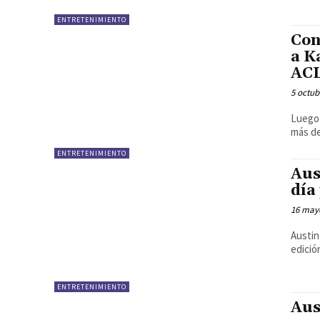
ENTRETENIMIENTO
Con
a K
AC
5 octub
Luego 
más de
ENTRETENIMIENTO
Aus
día
16 may
Austin
edició
ENTRETENIMIENTO
Aus