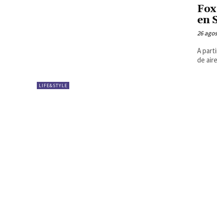
Fox
en 
26 agos
A part
de aire
LIFE&STYLE