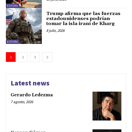
ESFERA
Trump afirma que las fuerzas
estadounidenses podrían
tomar la isla iraní de Kharg
8 julio, 2026
ESFERA
1
2
3
Latest news
Gerardo Ledezma
7 agosto, 2026