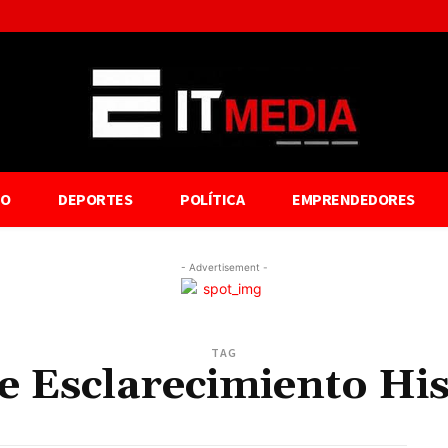
TO
DEPORTES
POLÍTICA
EMPRENDEDORES
- Advertisement -
TAG
 Esclarecimiento Hi