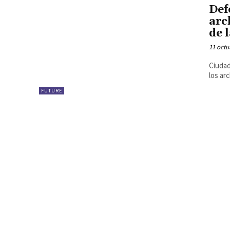
Def
arc
de 
11 octu
Ciudad
los ar
FUTURE