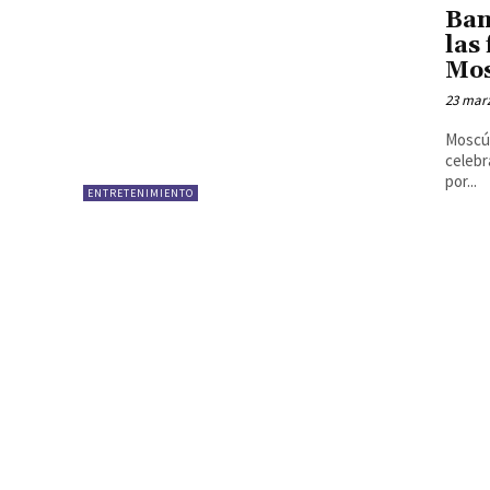
Ban
las
Mo
23 marz
Moscú.
celebr
por...
ENTRETENIMIENTO