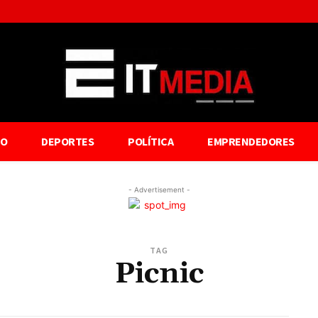
TO
DEPORTES
POLÍTICA
EMPRENDEDORES
- Advertisement -
TAG
Picnic