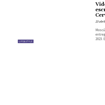
Vid
esc
Cer
23 abril
Moscú.
entreg
202
LIFE&STYLE