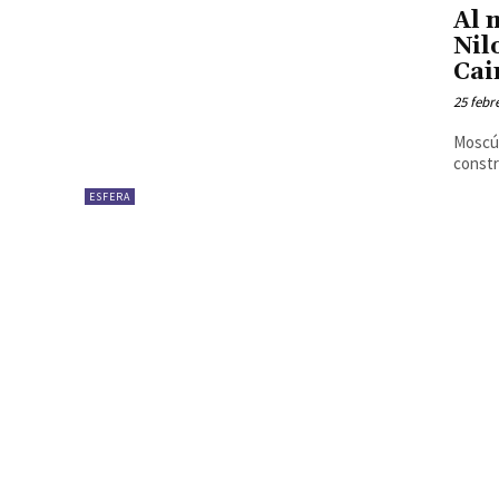
Al 
Nil
Cai
25 febr
Moscú.
constru
ESFERA