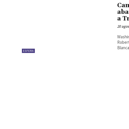
Cam
aba
a T
20 agos
Washin
Robert
Blanca
ESFERA