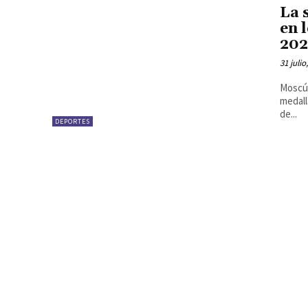
La 
en 
20
31 julio
Moscú.
medall
de...
DEPORTES