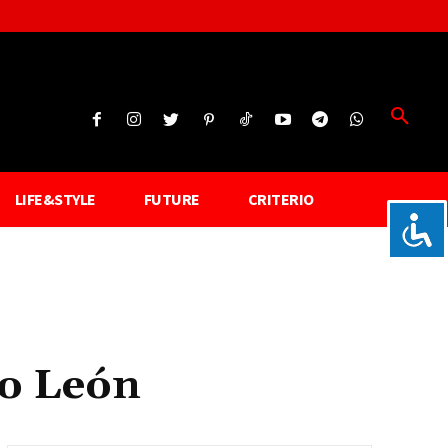
LIFE&STYLE
FUTURE
CRITERIO
vo León