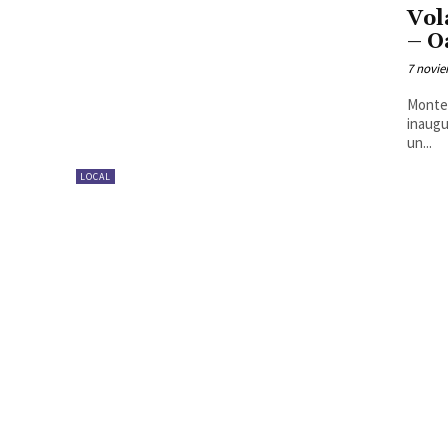
Vol
– O
7 novie
Monter
inaugu
un...
LOCAL