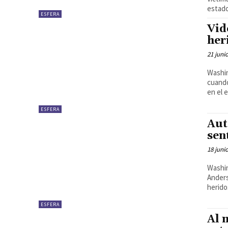
estado
ESFERA
Vid
her
21 juni
Washin
cuando
en el 
ESFERA
Aut
sen
18 juni
Washin
Anders
heridos
ESFERA
Al 