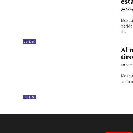
est
29 febr
Moscú.
herida
de...
ESFERA
Al 
tir
29 octu
Moscú.
un tir
ESFERA