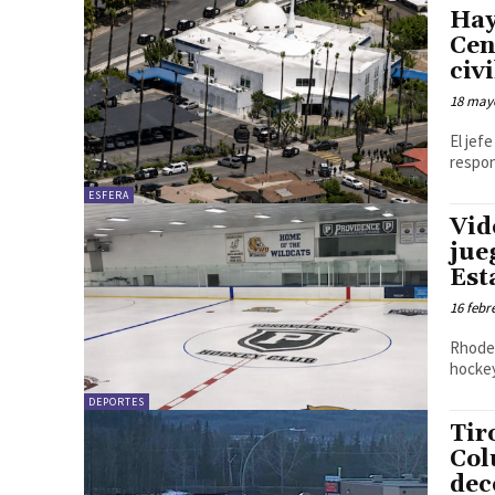
Hay
Cen
civ
18 may
El jef
respon
ESFERA
Vid
jue
Est
16 febr
Rhode 
hockey
DEPORTES
Tir
Col
dec