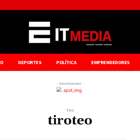
TO
DEPORTES
POLÍTICA
EMPRENDEDORES
- Advertisement -
TAG
tiroteo