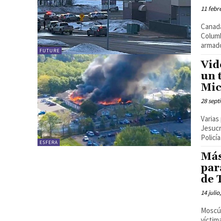
11 febr
Canadá
Columb
armado
FUTURE
Vid
un 
Mic
28 sept
Varias
Jesucr
ESFERA
Más
par
de 
14 julio
Moscú.
víctim