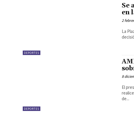
Se 
en 
2 febre
La Pla
decisió
DEPORTES
AML
sob
8 dicie
El pre
realic
de...
DEPORTES