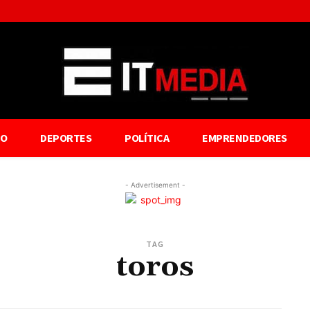
TO
DEPORTES
POLÍTICA
EMPRENDEDORES
- Advertisement -
TAG
toros