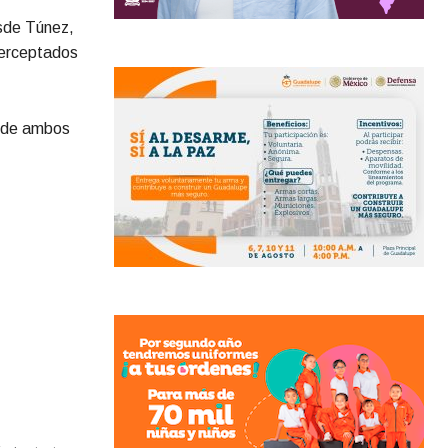
esde Túnez,
terceptados
s de ambos