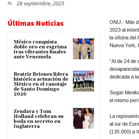
28 septiembre, 2023
By
Últimas Noticias
ONU.- Más de 
2023 al inten
la oficina de
México conquista
Nueva York, 
doble oro en esgrima
tras vibrantes finales
ante Venezuela
“Al de 24 de
desaparecidas
Beatriz Briones lidera
dedicada a la
histórica actuación de
México en el canotaje
de Santo Domingo
Según Menikd
2026
el mismo per
Zendaya y Tom
Holland celebran su
La representa
boda en secreto en
al sur de Eur
Inglaterra
(130.000) a I