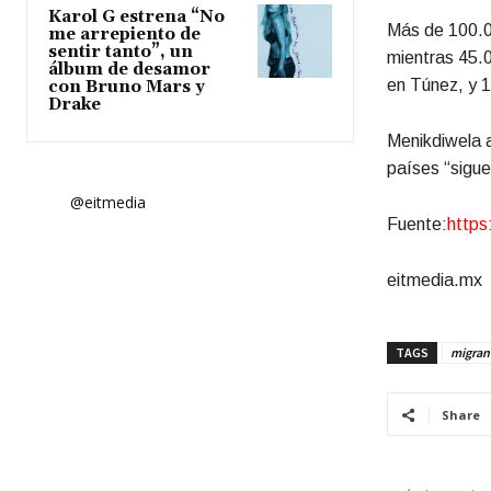
Karol G estrena “No
Más de 100.0
me arrepiento de
sentir tanto”, un
mientras 45.0
álbum de desamor
en Túnez, y 1
con Bruno Mars y
Drake
Menikdiwela a
países “sigue
@eitmedia
Fuente:
https
eitmedia.mx
TAGS
migran
Share