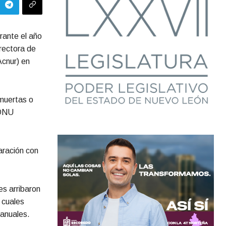
rante el año
irectora de
Acnur) en
muertas o
 ONU
aración con
es arribaron
 cuales
 anuales.