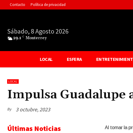
Contacto
Política de privacidad
Sábado, 8 Agosto 2026
29.1
C
Monterrey
LOCAL
ESFERA
ENTRETENIMIEN
LOCAL
Impulsa Guadalupe a
3 octubre, 2023
By
Últimas Noticias
Al tomar la p