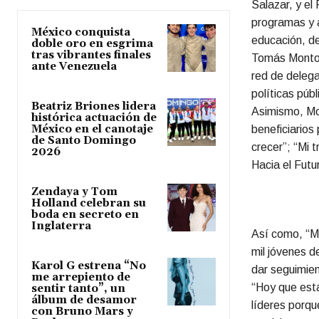
Salazar, y el
programas y a
México conquista
educación, d
doble oro en esgrima
tras vibrantes finales
Tomás Montoy
ante Venezuela
red de delega
políticas púb
Beatriz Briones lidera
Asimismo, Mo
histórica actuación de
México en el canotaje
beneficiarios
de Santo Domingo
crecer”; “Mi 
2026
Hacia el Futu
Zendaya y Tom
Holland celebran su
boda en secreto en
Inglaterra
Así como, “Mi
mil jóvenes d
Karol G estrena “No
dar seguimien
me arrepiento de
“Hoy que est
sentir tanto”, un
álbum de desamor
líderes porqu
con Bruno Mars y