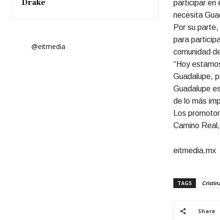
Drake
participar en
necesita Gua
Por su parte,
para participa
@eitmedia
comunidad d
“Hoy estamos
Guadalupe, po
Guadalupe es 
de lo más imp
Los promotore
Camino Real,
eitmedia.mx
TAGS
Cristin
Share