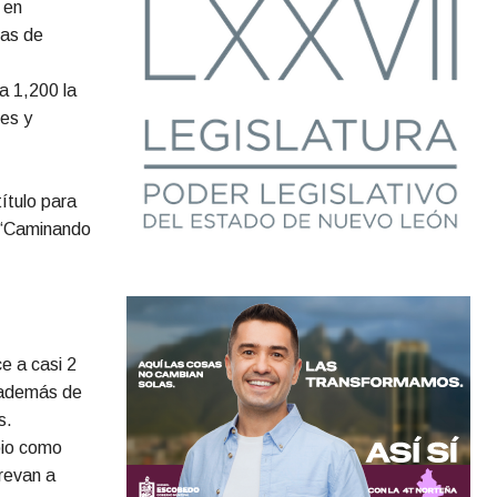
 en
mas de
.
 1,200 la
nes y
ítulo para
a “Caminando
e a casi 2
; además de
es.
bio como
trevan a