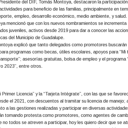
 Presidente del DIF, Tomás Montoya, destacaron la participación
ctividades para beneficio de las familias, principalmente en te
eporte, empleo, desarrollo económico, medio ambiente, y salud
a mencionó que con los nuevos nombramientos se incrementa a
dos juveniles, activos desde 2019 para dar a conocer las accio
licas del Municipio de Guadalupe.
ntoya explicó que tanto delegados como promotores buscarán
 para programas como becas, útiles escolares, apoyos para “Mi t
transporte”; asesorías gratuitas, bolsa de empleo y el program
ro 2023”, entre otros.
 Primer Licencia” y la “Tarjeta Intégrate”, con las que se favorec
esde el 2021, con descuentos al tramitar su licencia de manejo
to a las gestiones realizadas y participar en diversas actividad
án tomando protesta como promotores, como agentes de cam
e no todos se atreven a participar, hoy les quiero decir que se a