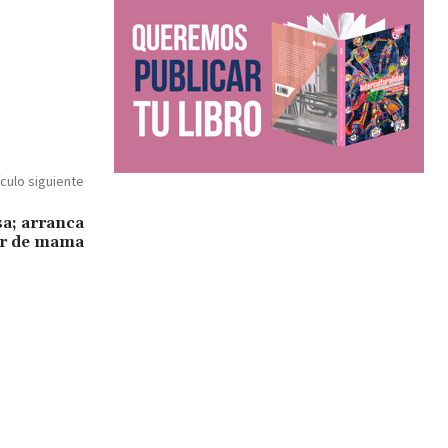
ículo siguiente
sa; arranca
er de mama