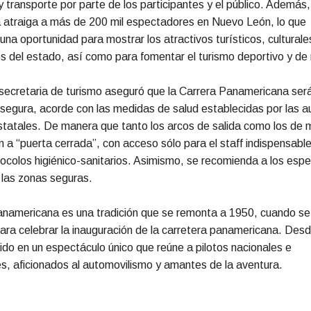
y transporte por parte de los participantes y el público. Además
a atraiga a más de 200 mil espectadores en Nuevo León, lo que
una oportunidad para mostrar los atractivos turísticos, culturale
 del estado, así como para fomentar el turismo deportivo y de 
secretaria de turismo aseguró que la Carrera Panamericana ser
egura, acorde con las medidas de salud establecidas por las a
statales. De manera que tanto los arcos de salida como los de 
a “puerta cerrada”, con acceso sólo para el staff indispensable
tocolos higiénico-sanitarios. Asimismo, se recomienda a los esp
 las zonas seguras.
namericana es una tradición que se remonta a 1950, cuando se 
ara celebrar la inauguración de la carretera panamericana. Des
ido en un espectáculo único que reúne a pilotos nacionales e
es, aficionados al automovilismo y amantes de la aventura.