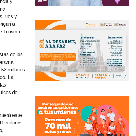
ncia y
una
, ríos y
engan a
de Turismo
stas de los
errama
 53 millones
do. La
las
sticos de
traerá este
10 millones
o,