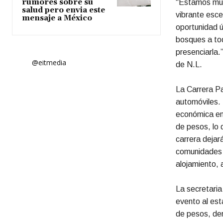
rumores sobre su
“Estamos muy 
salud pero envia este
vibrante esce
mensaje a México
oportunidad ú
bosques a tod
presenciarla.
@eitmedia
de N.L.
La Carrera Pa
automóviles.
económica en
de pesos, lo
carrera dejar
comunidades q
alojamiento, 
La secretaria
evento al es
de pesos, der