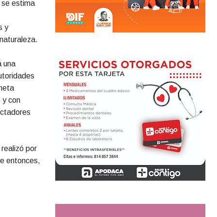
, se estima
s y
naturaleza.
á una
utoridades
meta
 y con
ectadores
realizó por
de entonces,