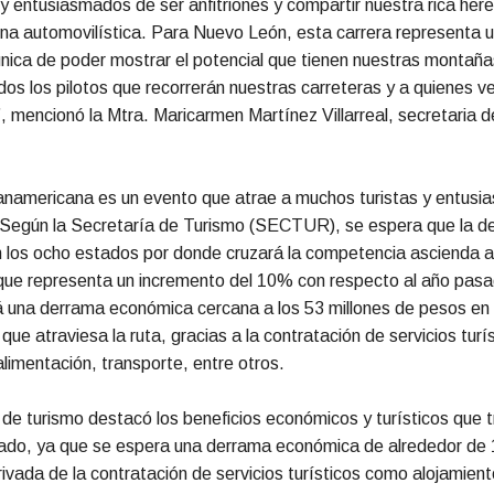
entusiasmados de ser anfitriones y compartir nuestra rica here
na automovilística. Para Nuevo León, esta carrera representa 
nica de poder mostrar el potencial que tienen nuestras montañas
os los pilotos que recorrerán nuestras carreteras y a quienes v
”, mencionó la Mtra. Maricarmen Martínez Villarreal, secretaria 
namericana es un evento que atrae a muchos turistas y entusia
 Según la Secretaría de Turismo (SECTUR), se espera que la d
 los ocho estados por donde cruzará la competencia ascienda a
 que representa un incremento del 10% con respecto al año pasa
á una derrama económica cercana a los 53 millones de pesos en 
ue atraviesa la ruta, gracias a la contratación de servicios turí
alimentación, transporte, entre otros.
 de turismo destacó los beneficios económicos y turísticos que 
tado, ya que se espera una derrama económica de alrededor de 
ivada de la contratación de servicios turísticos como alojamient