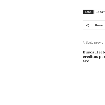
TAGS
La Car
Share
Artículo previo
Busca Hécto
créditos pa
taxi