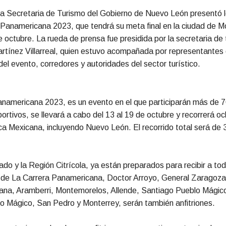
a Secretaria de Turismo del Gobierno de Nuevo León presentó l
 Panamericana 2023, que tendrá su meta final en la ciudad de Mo
 octubre. La rueda de prensa fue presidida por la secretaria de 
tínez Villarreal, quien estuvo acompañada por representantes 
del evento, corredores y autoridades del sector turístico.
namericana 2023, es un evento en el que participarán más de 7
portivos, se llevará a cabo del 13 al 19 de octubre y recorrerá 
ca Mexicana, incluyendo Nuevo León. El recorrido total será de 
tado y la Región Citrícola, ya están preparados para recibir a tod
s de La Carrera Panamericana, Doctor Arroyo, General Zaragoz
ana, Aramberri, Montemorelos, Allende, Santiago Pueblo Mágic
o Mágico, San Pedro y Monterrey, serán también anfitriones.