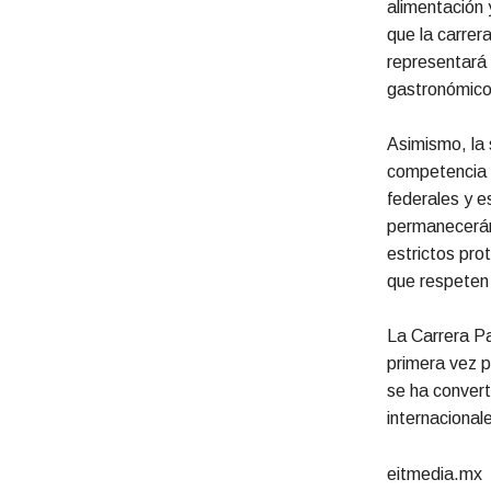
alimentación 
que la carrer
representará 
gastronómicos
Asimismo, la 
competencia s
federales y e
permanecerán 
estrictos pro
que respeten
La Carrera Pa
primera vez p
se ha convert
internacional
eitmedia.mx