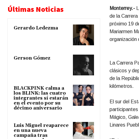
Últimas Noticias
Monterrey.-
L
de la Carrera
próximo 19 de
Gerardo Ledezma
Mariarmen Mar
organización 
Gerson Gómez
La Carrera Pa
clásicos y de
de la Repúbli
kilómetros.
BLACKPINK calma a
los BLINK: las cuatro
integrantes sí estarán
El sur del Es
en el evento por su
décimo aniversario
participante
Mágico, Gale
Linares Puebl
Luis Miguel reaparece
en una nueva
campaña tras