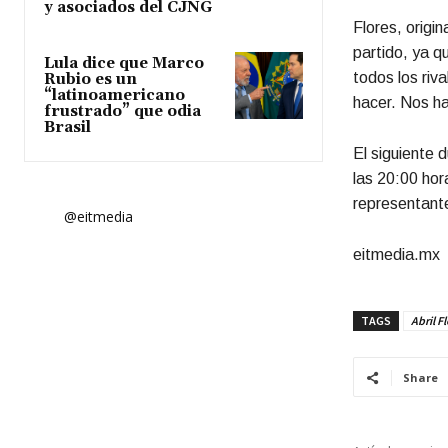
y asociados del CJNG
Flores, origi
partido, ya q
Lula dice que Marco
todos los ri
Rubio es un
“latinoamericano
hacer. Nos h
frustrado” que odia
Brasil
El siguiente 
las 20:00 hor
representante
@eitmedia
eitmedia.mx
TAGS
Abril F
Share