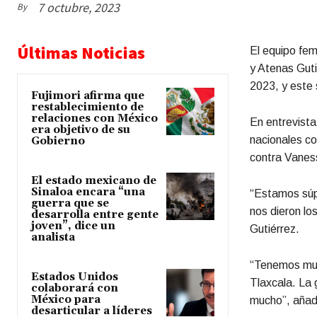
7 octubre, 2023
By
Últimas Noticias
El equipo fem
y Atenas Guti
2023, y este 
Fujimori afirma que
restablecimiento de
relaciones con México
En entrevista
era objetivo de su
nacionales co
Gobierno
contra Vanes
El estado mexicano de
Sinaloa encara “una
“Estamos súpe
guerra que se
nos dieron lo
desarrolla entre gente
joven”, dice un
Gutiérrez.
analista
“Tenemos much
Estados Unidos
Tlaxcala. La
colaborará con
México para
mucho”, añad
desarticular a líderes