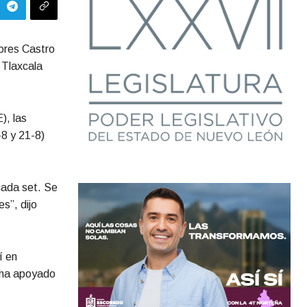
lores Castro
 Tlaxcala
), las
-8 y 21-8)
cada set. Se
s”, dijo
í en
 ha apoyado