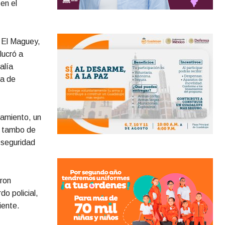
en el
a El Maguey,
lucró a
alía
ía de
amiento, un
un tambo de
 seguridad
eron
o policial,
iente.