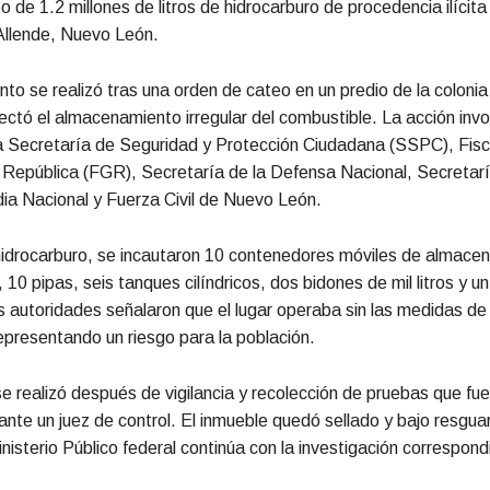
 de 1.2 millones de litros de hidrocarburo de procedencia ilícita 
Allende, Nuevo León.
nto se realizó tras una orden de cateo en un predio de la coloni
ctó el almacenamiento irregular del combustible. La acción invo
a Secretaría de Seguridad y Protección Ciudadana (SSPC), Fisc
 República (FGR), Secretaría de la Defensa Nacional, Secretar
ia Nacional y Fuerza Civil de Nuevo León.
idrocarburo, se incautaron 10 contenedores móviles de almacen
 10 pipas, seis tanques cilíndricos, dos bidones de mil litros y 
as autoridades señalaron que el lugar operaba sin las medidas de
epresentando un riesgo para la población.
se realizó después de vigilancia y recolección de pruebas que fu
nte un juez de control. El inmueble quedó sellado y bajo resguard
inisterio Público federal continúa con la investigación correspond