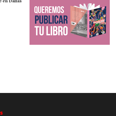
e en Dallas
s