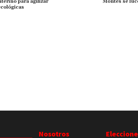
terino para agilizar
Montes se luc
cológicas
Nosotros
Eleccione