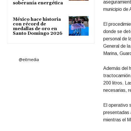
aseguramiento
soberanía energética
municipio de 
México hace historia
con récord de
El procedimie
medallas de oro en
donde se dete
Santo Domingo 2026
personal de l
General de la
Marina, Guard
@eitmedia
Además del h
tractocamión,
200 litros. L
necesarias, r
El operativo 
presentadas a
mientras el M