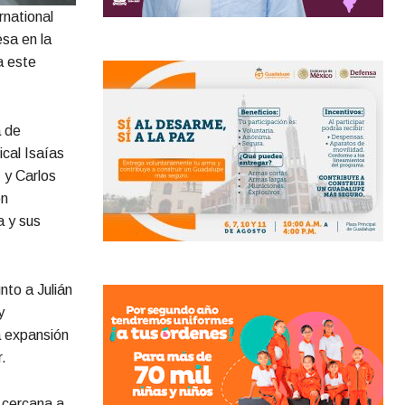
rnational
sa en la
a este
a de
ical Isaías
 y Carlos
on
a y sus
nto a Julián
y
a expansión
.
 cercana a