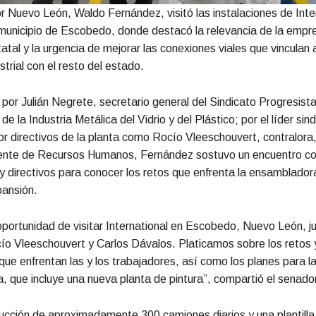
r Nuevo León, Waldo Fernández, visitó las instalaciones de Inte
municipio de Escobedo, donde destacó la relevancia de la empre
tal y la urgencia de mejorar las conexiones viales que vinculan 
trial con el resto del estado.
r Julián Negrete, secretario general del Sindicato Progresist
e la Industria Metálica del Vidrio y del Plástico; por el líder sind
r directivos de la planta como Rocío Vleeschouvert, contralora,
ente de Recursos Humanos, Fernández sostuvo un encuentro c
y directivos para conocer los retos que enfrenta la ensamblador
pansión.
oportunidad de visitar International en Escobedo, Nuevo León, ju
o Vleeschouvert y Carlos Dávalos. Platicamos sobre los retos 
ue enfrentan las y los trabajadores, así como los planes para l
, que incluye una nueva planta de pintura”, compartió el senador
cción de aproximadamente 300 camiones diarios y una plantilla