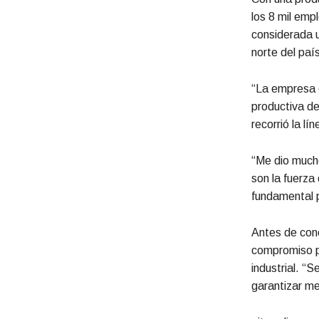
los 8 mil emp
considerada u
norte del paí
“La empresa 
productiva de
recorrió la lí
“Me dio mucho
son la fuerza
fundamental p
Antes de concl
compromiso po
industrial. “
garantizar me