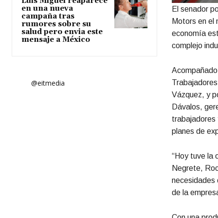
Luis Miguel reaparece
en una nueva
El senador po
campaña tras
Motors en el 
rumores sobre su
salud pero envia este
economía esta
mensaje a México
complejo indus
Acompañado po
Trabajadores d
@eitmedia
Vázquez, y po
Dávalos, ger
trabajadores 
planes de ex
“Hoy tuve la 
Negrete, Rocí
necesidades q
de la empresa
Con una produ