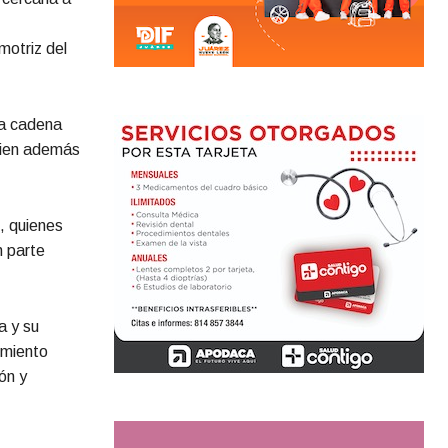
motriz del
la cadena
quien además
, quienes
n parte
a y su
imiento
ón y