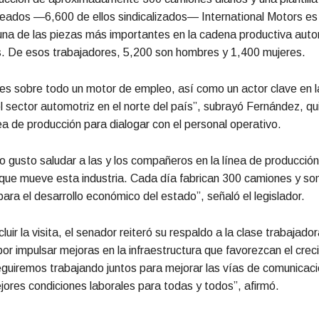
leados —6,600 de ellos sindicalizados— International Motors es
na de las piezas más importantes en la cadena productiva auto
s. De esos trabajadores, 5,200 son hombres y 1,400 mujeres.
es sobre todo un motor de empleo, así como un actor clave en 
l sector automotriz en el norte del país”, subrayó Fernández, 
nea de producción para dialogar con el personal operativo.
 gusto saludar a las y los compañeros en la línea de producción
 que mueve esta industria. Cada día fabrican 300 camiones y so
ara el desarrollo económico del estado”, señaló el legislador.
uir la visita, el senador reiteró su respaldo a la clase trabajador
r impulsar mejoras en la infraestructura que favorezcan el crec
Seguiremos trabajando juntos para mejorar las vías de comunicaci
jores condiciones laborales para todas y todos”, afirmó.