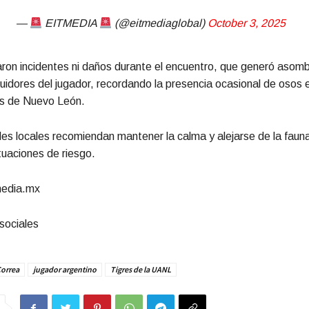
—
EITMEDIA
(@eitmediaglobal)
October 3, 2025
ron incidentes ni daños durante el encuentro, que generó asomb
uidores del jugador, recordando la presencia ocasional de osos 
s de Nuevo León.
es locales recomiendan mantener la calma y alejarse de la fauna
ituaciones de riesgo.
media.mx
sociales
Correa
jugador argentino
Tigres de la UANL