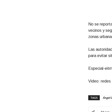
No se reporta
vecinos y seg
zonas urbana
Las autoridad
para evitar s
Especial-eit
Video: redes 
TAGS
Ángel 
Share