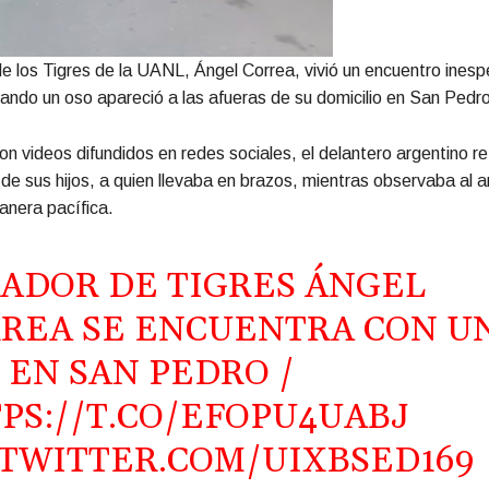
 de los Tigres de la UANL, Ángel Correa, vivió un encuentro inesp
uando un oso apareció a las afueras de su domicilio en San Pedro
n videos difundidos en redes sociales, el delantero argentino r
 de sus hijos, a quien llevaba en brazos, mientras observaba al a
anera pacífica.
ADOR DE TIGRES ÁNGEL
REA SE ENCUENTRA CON U
 EN SAN PEDRO /
PS://T.CO/EFOPU4UABJ
.TWITTER.COM/UIXBSED169