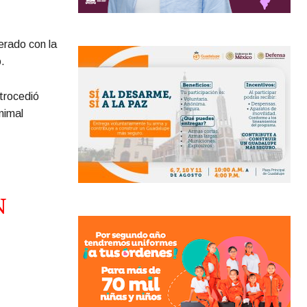
erado con la
.
etrocedió
nimal
N