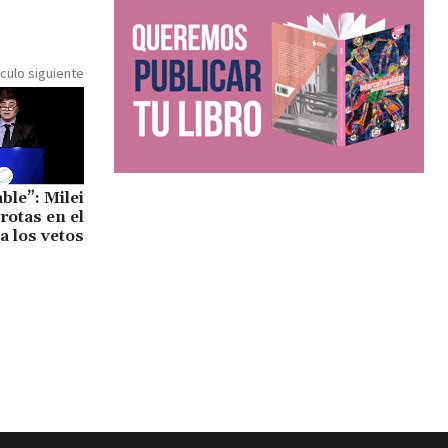
ículo siguiente
ble”: Milei
rotas en el
a los vetos