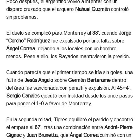
Poco después, el argentino volvió a intentar con un
disparo cruzado que el arquero
Nahuel Guzmán
controló
sin problemas.
El duelo se complicó para Monterrey al
33’
, cuando
Jorge
“Corcho” Rodríguez
fue expulsado por una falta sobre
Ángel Correa
, dejando a los locales con un hombre
menos. Pese a ello, los Rayados mantuvieron la presión.
Cuando parecía que el primer tiempo se iría sin goles, una
falta de
Jesús Angulo
sobre
Germán Berterame
dentro
del área fue sancionada con penalti y expulsión. Al
45+4’
,
Sergio Canales
ejecutó con frialdad desde los once pasos
para poner el
1-0
a favor de Monterrey.
En la segunda mitad, Tigres equilibró el partido y encontró
el empate al
67’
, tras una combinación entre
André-Pierre
Gignac
y
Juan Brunetta
, que
Ángel Correa
culminó con un