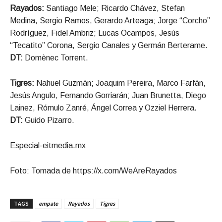
Rayados:
Santiago Mele; Ricardo Chávez, Stefan
Medina, Sergio Ramos, Gerardo Arteaga; Jorge “Corcho”
Rodríguez, Fidel Ambriz; Lucas Ocampos, Jesús
“Tecatito” Corona, Sergio Canales y Germán Berterame.
DT:
Domènec Torrent.
Tigres:
Nahuel Guzmán; Joaquim Pereira, Marco Farfán,
Jesús Angulo, Fernando Gorriarán; Juan Brunetta, Diego
Lainez, Rómulo Zanré, Ángel Correa y Ozziel Herrera.
DT:
Guido Pizarro.
Especial-eitmedia.mx
Foto: Tomada de https://x.com/WeAreRayados
TAGS
empate
Rayados
Tigres