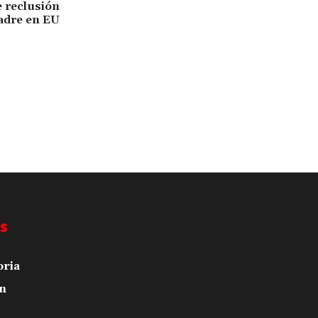
e reclusión
adre en EU
s
oria
n