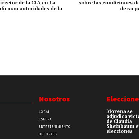
irector de la CIA en La
sobre las condiciones d
firman autoridades de la
de su p
Nosotros
Eleccione
Morena se
LOCAL
adjudica vict
ESFERA
de Claudia
Sheinbaum e
ENTRETENIMIENTO
elecciones
DEPORTES