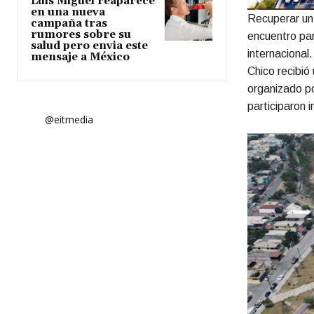
Luis Miguel reaparece
en una nueva
Recuperar un 
campaña tras
rumores sobre su
encuentro par
salud pero envia este
internacional
mensaje a México
Chico recibió
organizado p
participaron 
@eitmedia