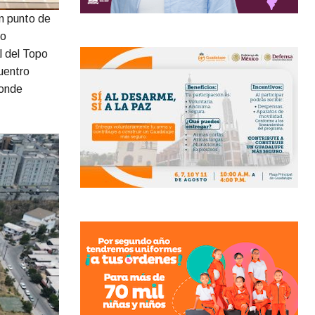
un punto de
to
l del Topo
uentro
donde