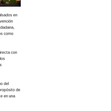
ulsados en
rvención
iudadana,
mos como
irecta con
dos
s
ño del
propósito de
te en una