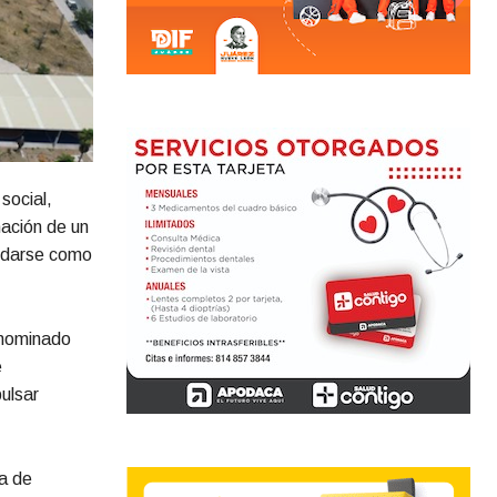
social,
mación de un
lidarse como
enominado
e
ulsar
ia de