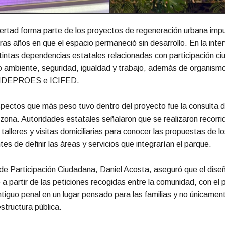
ertad forma parte de los proyectos de regeneración urbana imp
as años en que el espacio permaneció sin desarrollo. En la inte
tintas dependencias estatales relacionadas con participación c
io ambiente, seguridad, igualdad y trabajo, además de organis
IDEPROES e ICIFED.
pectos que más peso tuvo dentro del proyecto fue la consulta d
 zona. Autoridades estatales señalaron que se realizaron recorri
talleres y visitas domiciliarias para conocer las propuestas de lo
es de definir las áreas y servicios que integrarían el parque.
 de Participación Ciudadana, Daniel Acosta, aseguró que el dise
 a partir de las peticiones recogidas entre la comunidad, con el 
antiguo penal en un lugar pensado para las familias y no únicamen
estructura pública.