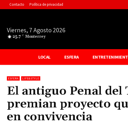
Contacto
Política de privacidad
Viernes, 7 Agosto 2026
25.7
C
Monterrey
LOCAL
ESFERA
ENTRETENIMIEN
ESFERA
LIFE&STYLE
El antiguo Penal del
premian proyecto qu
en convivencia