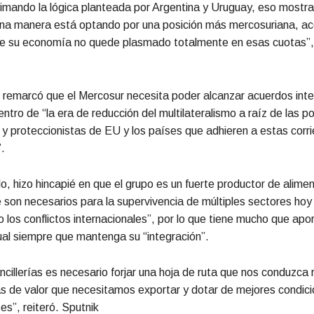
rimando la lógica planteada por Argentina y Uruguay, eso mostra
guna manera está optando por una posición más mercosuriana, a
de su economía no quede plasmado totalmente en esas cuotas”, 
remarcó que el Mercosur necesita poder alcanzar acuerdos inte
ntro de “la era de reducción del multilateralismo a raíz de las po
s y proteccionistas de EU y los países que adhieren a estas corr
.
o, hizo hincapié en que el grupo es un fuerte productor de alime
e son necesarios para la supervivencia de múltiples sectores ho
o los conflictos internacionales”, por lo que tiene mucho que apor
al siempre que mantenga su “integración”.
cillerías es necesario forjar una hoja de ruta que nos conduzca
s de valor que necesitamos exportar y dotar de mejores condic
es”, reiteró. Sputnik