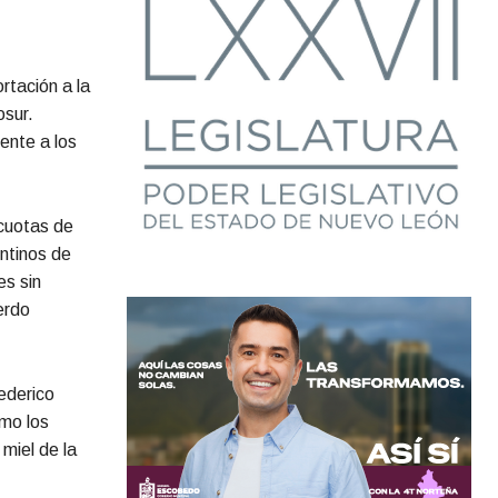
rtación a la
osur.
ente a los
 cuotas de
ntinos de
es sin
erdo
ederico
ómo los
miel de la