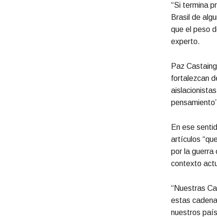
“Si termina p
Brasil de al
que el peso 
experto.
Paz Castaing 
fortalezcan de
aislacionista
pensamiento”
En ese sentid
artículos “qu
por la guerra 
contexto actu
“Nuestras Can
estas cadena
nuestros país