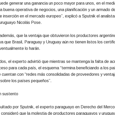
puede generar una ganancia un poco mayor para unos, en el medi
a buena operativa de negocios, una planificación y un armado d
e inserción en el mercado europeo”, explicó a Sputnik el analista
 uruguayo Nicolás Pose.
además, que la ventaja que obtuvieron los productores argentin
ya que Brasil, Paraguay y Uruguay aún no tienen listos los certif
ventualmente lo harán.
s, el experto advirtió que mientras se mantenga la falta de a
ceso para cada país, el esquema “termina beneficiando a los p
e cuentan con “redes más consolidadas de proveedores y ventaj
 sobre los países pequeños”.
n sustento
ultado por Sputnik, el experto paraguayo en Derecho del Merco
 consideró que la molestia de productores paraguayos y urugua