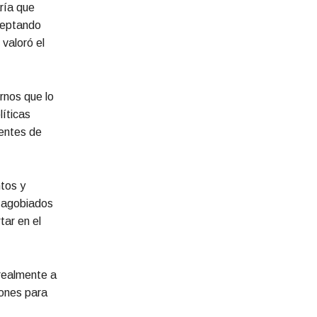
ría que
ceptando
valoró el
rnos que lo
líticas
ientes de
ntos y
y agobiados
tar en el
 realmente a
iones para