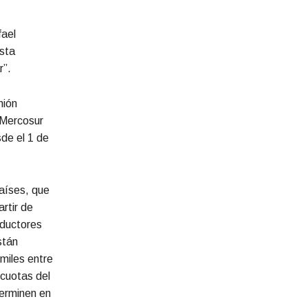
fael
sta
r”.
nión
 Mercosur
de el 1 de
aíses, que
rtir de
oductores
stán
miles entre
 cuotas del
terminen en