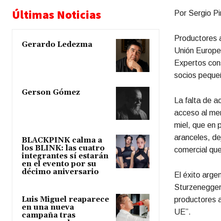
Últimas Noticias
Por Sergio P
Productores a
Gerardo Ledezma
Unión Europea
Expertos cons
socios peque
Gerson Gómez
La falta de a
acceso al mer
miel, que en 
aranceles, de
BLACKPINK calma a
los BLINK: las cuatro
comercial que
integrantes sí estarán
en el evento por su
décimo aniversario
El éxito arge
Sturzenegger,
Luis Miguel reaparece
productores a
en una nueva
UE”.
campaña tras