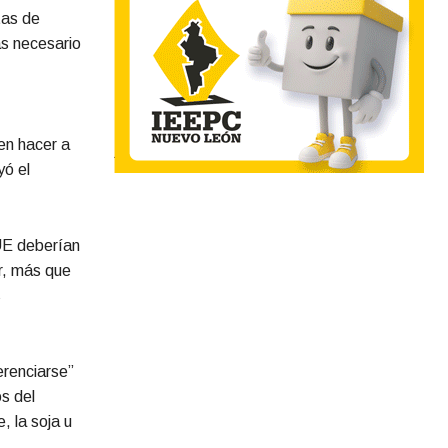
tas de
ás necesario
en hacer a
yó el
 UE deberían
ar, más que
s
erenciarse”
s del
, la soja u