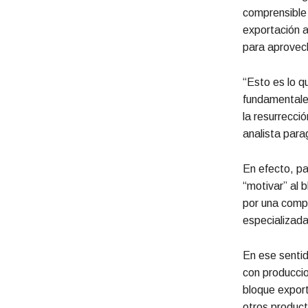
comprensible 
exportación a
para aprovech
“Esto es lo q
fundamentale
la resurrecci
analista para
En efecto, pa
“motivar” al 
por una comp
especializada
En ese sentid
con produccio
bloque export
otros product