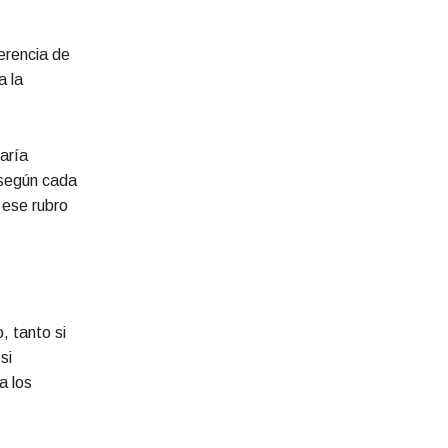
erencia de
a la
aría
 según cada
 ese rubro
, tanto si
si
a los