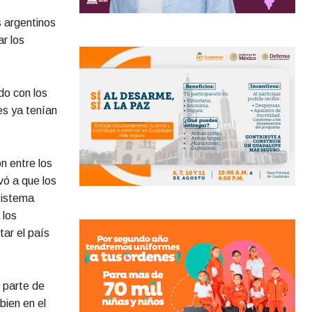
s argentinos
r los
do con los
es ya tenían
n entre los
vó a que los
sistema
 los
ar el país
 parte de
bien en el