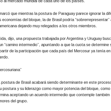
o al mercado mundial de cada uno de los países.
emarcó que mientras la postura de Paraguay parece ignorar la dif
 economías del bloque, la de Brasil podría “sobrerrepresentar” 
americana dejando muy relegados a los otros miembros.
ida, dijo, una propuesta trabajada por Argentina y Uruguay busc
un “camino intermedio”, apuntando a que la cuota se determine
partir de la participación que cada país del Mercosur ya tenía en
erdo.
ercosuriana”
 postura de Brasil acabará siendo determinante en este proceso
u postura y su liderazgo como mayor potencia del bloque, como 
ermina aceptando un acuerdo intermedio que contemple también 
ores del grupo.