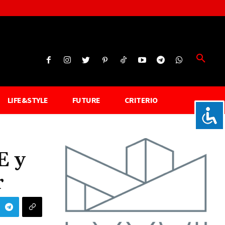
LIFE&STYLE
FUTURE
CRITERIO
E y
r