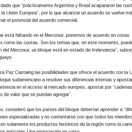
dado que “prácticamente Argentina y Brasil acapararon las cuo
 la Unión Europea”, por lo que alcanzar un acuerdo se vuelve m
ar el potencial del acuerdo comercial.
ue está faltando en el Mercosur, ponernos de acuerdo en cosas
s como las cuotas. Son los temas que, en este momento, pued
ón del Mercosur, un bloque está en estado de irrelevancia”, subra
guayo.
ra Paz Castaing las posibilidades que ofrece el acuerdo con la
bloque sudamericano a resolver sus diferencias internas y apost
etencia en el acceso al mercado europeo, apostar por “cadena
s de valor que se puedan agregar”.
o, consideró que los países del bloque deberían aprender a “dif
nes especializadas y no contentarse con que todos los miembro
en solamente los productos históricos de la región como la carne
os agrícolas.Una negociación en curso