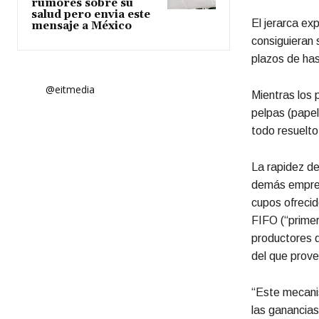
rumores sobre su
salud pero envia este
El jerarca ex
mensaje a México
consiguieran 
plazos de has
@eitmedia
Mientras los 
pelpas (papel
todo resuelto
La rapidez de
demás empresa
cupos ofreci
FIFO (“primero
productores q
del que prov
“Este mecani
las ganancias