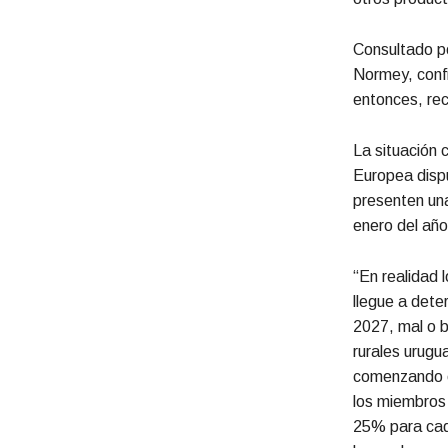
Consultado po
Normey, conf
entonces, rec
La situación 
Europea disp
presenten una
enero del año
“En realidad 
llegue a dete
2027, mal o b
rurales urugu
comenzando en
los miembros 
25% para cada