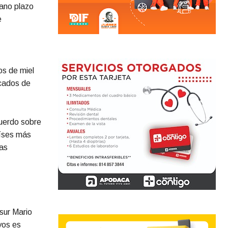
ano plazo
e
os de miel
icados de
cuerdo sobre
aíses más
as
sur Mario
yos es