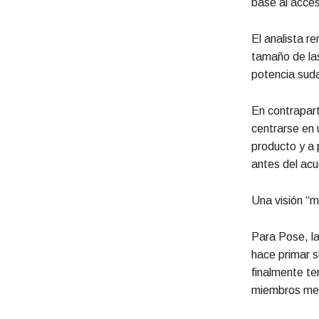
base al acces
El analista r
tamaño de las
potencia sud
En contrapart
centrarse en 
producto y a 
antes del acu
Una visión “m
Para Pose, la
hace primar s
finalmente t
miembros men