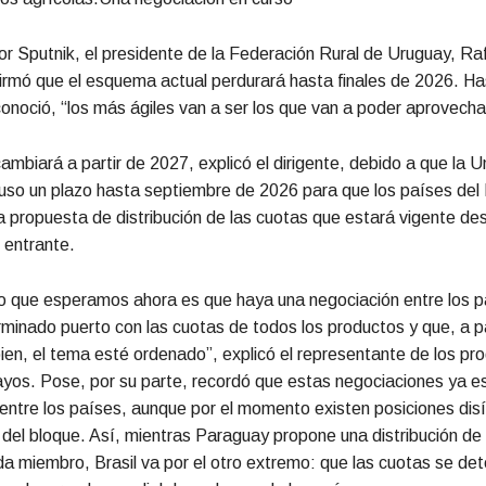
r Sputnik, el presidente de la Federación Rural de Uruguay, Ra
irmó que el esquema actual perdurará hasta finales de 2026. Ha
onoció, “los más ágiles van a ser los que van a poder aprovecha
cambiará a partir de 2027, explicó el dirigente, debido a que la U
uso un plazo hasta septiembre de 2026 para que los países del
 propuesta de distribución de las cuotas que estará vigente des
 entrante.
lo que esperamos ahora es que haya una negociación entre los p
rminado puerto con las cuotas de todos los productos y que, a pa
ien, el tema esté ordenado”, explicó el representante de los pr
ayos. Pose, por su parte, recordó que estas negociaciones ya e
tre los países, aunque por el momento existen posiciones disí
del bloque. Así, mientras Paraguay propone una distribución de
 miembro, Brasil va por el otro extremo: que las cuotas se de