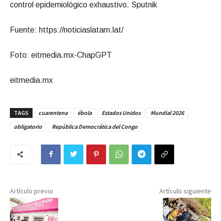
control epidemiológico exhaustivo. Sputnik
Fuente: https://noticiaslatam.lat/
Foto: eitmedia.mx-ChapGPT
eitmedia.mx
TAGS
cuarentena
ébola
Estados Unidos
Mundial 2026
obligatorio
República Democrática del Congo
Artículo previo
Artículo siguiente