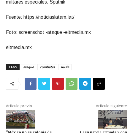
militares especiales. Sputnik
Fuente: https://noticiaslatam.lat/
Foto: screenschot -ataque -eitmedia.mx
eitmedia.mx
TAGS
ataque
combates
Rusia
Artículo previo
Artículo siguiente
“México no es colonia de
Caen pareja armada y con