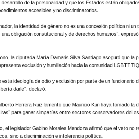
re desarrollo de la personalidad y que los Estados están obligado
ocedimientos accesibles y no discriminatorios.
ador, la identidad de género no es una concesión política ni un
s una obligación constitucional y de derechos humanos”, expres
ono, la diputada María Damaris Silva Santiago aseguró que la p
epresenta exclusión y humillación hacia la comunidad LGBTTTI
sta ideología de odio y exclusión por parte de un funcionario 
ería darle”, declaró.
ilberto Herrera Ruiz lamentó que Mauricio Kuri haya tomado la d
iras” para ganar simpatías entre sectores conservadores del e
o, el legislador Gabino Morales Mendoza afirmó que el veto no 
dicos, sino a discriminación e intolerancia política.