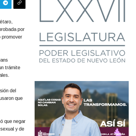
étaro,
aprobada por
so promover
rans
un trámite
ales.
sión del
usaron que
mó que negar
 sexual y de