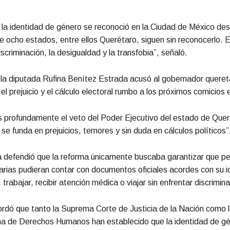
 la identidad de género se reconoció en la Ciudad de México de
 ocho estados, entre ellos Querétaro, siguen sin reconocerlo. E
scriminación, la desigualdad y la transfobia”, señaló.
 la diputada Rufina Benítez Estrada acusó al gobernador quere
el prejuicio y el cálculo electoral rumbo a los próximos comicios 
profundamente el veto del Poder Ejecutivo del estado de Quer
se funda en prejuicios, temores y sin duda en cálculos políticos”
a defendió que la reforma únicamente buscaba garantizar que p
narias pudieran contar con documentos oficiales acordes con su 
 trabajar, recibir atención médica o viajar sin enfrentar discrimina
rdó que tanto la Suprema Corte de Justicia de la Nación como 
na de Derechos Humanos han establecido que la identidad de g