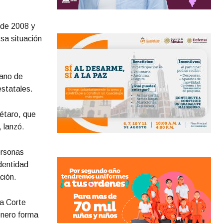
sde 2008 y
sa situación
tano de
estatales.
étaro, que
, lanzó.
ersonas
identidad
ción.
la Corte
énero forma