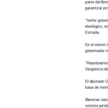
parte del lib
garantizar pr
“Señor gobern
ideológico, e
Estrada.
En el mismo t
gobernador r
“Reprobamos e
Vergüenza deb
El diputado G
base de ment
Mientras tant
criterios jurí