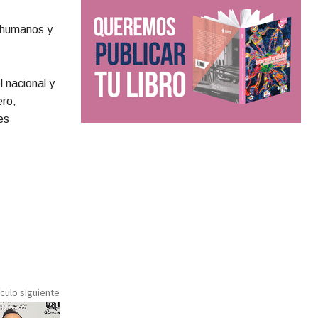
s humanos y
 nacional y
ero,
es
ículo siguiente