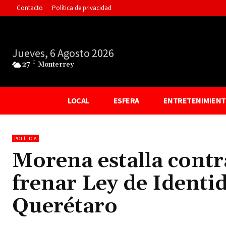
Contacto
Política de privacidad
Jueves, 6 Agosto 2026
27
C
Monterrey
LOCAL
ESFERA
ENTRETENIMIEN
POLÍTICA
Morena estalla contr
frenar Ley de Identi
Querétaro