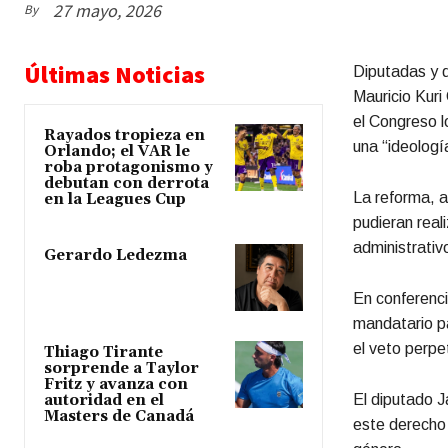
27 mayo, 2026
By
Últimas Noticias
Diputadas y 
Mauricio Kuri
el Congreso l
Rayados tropieza en
una “ideolog
Orlando; el VAR le
roba protagonismo y
debutan con derrota
La reforma, a
en la Leagues Cup
pudieran real
administrativo
Gerardo Ledezma
En conferenci
mandatario p
el veto perpe
Thiago Tirante
sorprende a Taylor
Fritz y avanza con
El diputado J
autoridad en el
Masters de Canadá
este derecho 