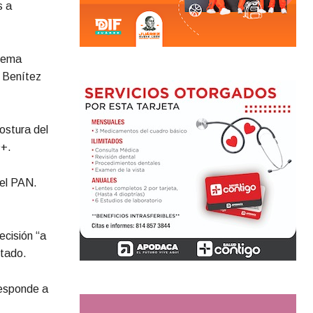
s a
 tema
ó Benítez
ostura del
Q+.
del PAN.
ecisión “a
stado.
responde a