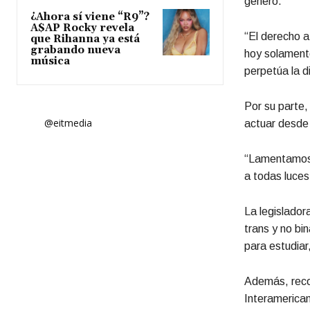
género.
¿Ahora sí viene “R9”?
A$AP Rocky revela
“El derecho a
que Rihanna ya está
grabando nueva
hoy solamente
música
perpetúa la di
Por su parte,
@eitmedia
actuar desde 
“Lamentamos 
a todas luces 
La legislador
trans y no bi
para estudiar,
Además, reco
Interamerica