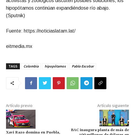
activistas y zoológicos discuten posibles soluciones, los
hipopótamos continúan expandiéndose río abajo.
(Sputnik)
Fuente: https://noticiaslatam.lat/
eitmedia.mx
TAGS
Colombia
hipopótamos
Pablo Escobar
Artículo previo
Artículo siguiente
BAC inaugura planta de más de
Xavi Razo domina en Puebla,
100 millones de dólares en