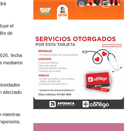
drá
tuye el
lito de
2026, fecha
es mediante
utoridades
an afectado
e mientras
competente.