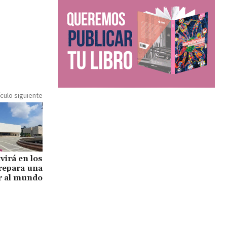
ículo siguiente
virá en los
repara una
ir al mundo