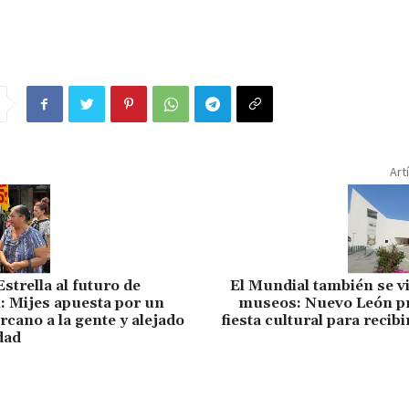
Art
strella al futuro de
El Mundial también se vi
 Mijes apuesta por un
museos: Nuevo León p
rcano a la gente y alejado
fiesta cultural para recib
idad