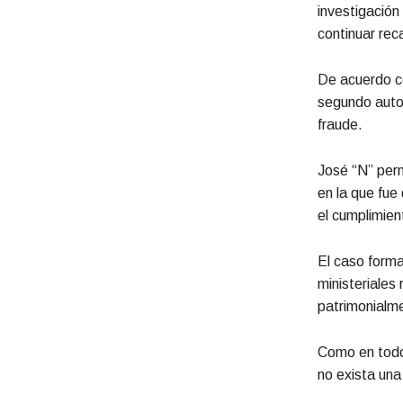
investigación
continuar rec
De acuerdo co
segundo auto 
fraude.
José “N” per
en la que fue
el cumplimien
El caso forma
ministeriales
patrimonialm
Como en todo
no exista una