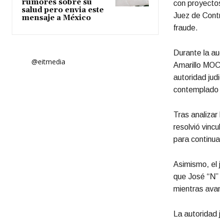
rumores sobre su
con proyectos
salud pero envia este
Juez de Contr
mensaje a México
fraude.
Durante la au
@eitmedia
Amarillo MOCA
autoridad jud
contemplado y
Tras analizar
resolvió vinc
para continua
Asimismo, el 
que José “N” 
mientras avan
La autoridad 