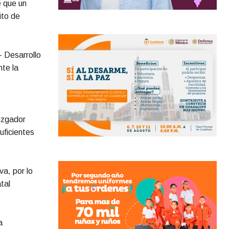
e que un
ito de
– Desarrollo
te la
juzgador
uficientes
va, por lo
tal
a