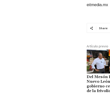
eitmedia.mx
Share
Artículo previo
Del Mesón E
Nuevo León:
gobierno ce
de la frivol