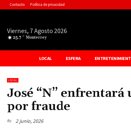
Contacto
Política de privacidad
Viernes, 7 Agosto 2026
25.7
C
Monterrey
LOCAL
ESFERA
ENTRETENIMIEN
LOCAL
José “N” enfrentará
por fraude
2 junio, 2026
By