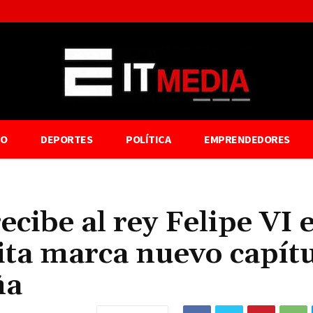
TO
DEPORTES
POLÍTICA
EMPRENDEDORES
cibe al rey Felipe VI 
sita marca nuevo capít
ña