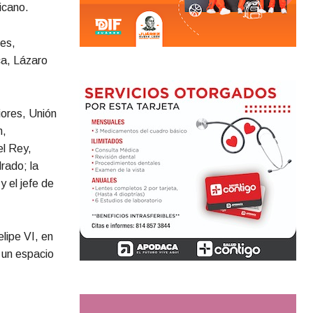
icano.
es,
ca, Lázaro
iores, Unión
n,
el Rey,
rado; la
 el jefe de
lipe VI, en
 un espacio