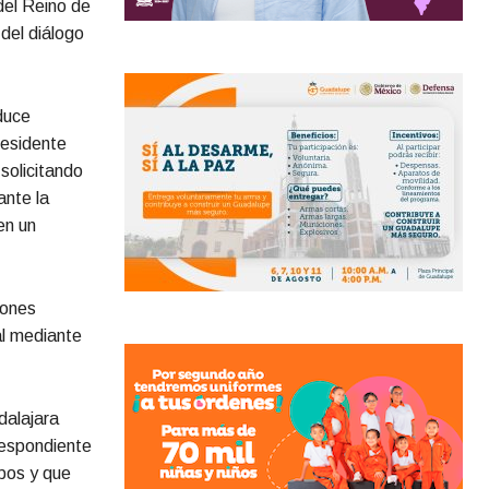
del Reino de
 del diálogo
duce
residente
solicitando
ante la
en un
iones
al mediante
dalajara
respondiente
pos y que