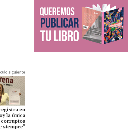
ículo siguiente
registra en
oy la única
s corruptos
e siempre”