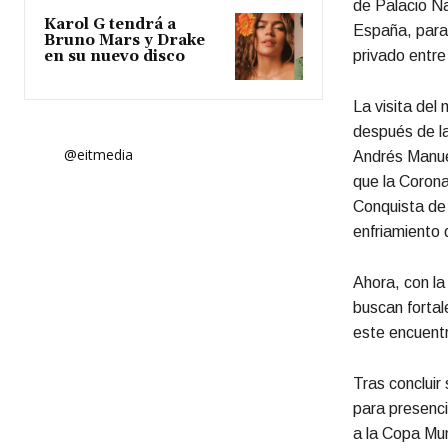
de Palacio Na
Karol G tendrá a
España, para 
Bruno Mars y Drake
privado entr
en su nuevo disco
La visita del
después de la
@eitmedia
Andrés Manuel
que la Corona
Conquista de 
enfriamiento 
Ahora, con l
buscan fortal
este encuentr
Tras concluir
para presenci
a la Copa Mun