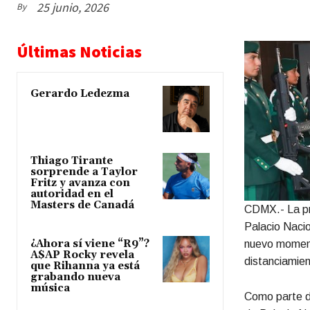
25 junio, 2026
By
Últimas Noticias
Gerardo Ledezma
Thiago Tirante
sorprende a Taylor
Fritz y avanza con
autoridad en el
Masters de Canadá
CDMX.- La pr
Palacio Nacio
¿Ahora sí viene “R9”?
nuevo momento
A$AP Rocky revela
distanciamien
que Rihanna ya está
grabando nueva
música
Como parte d