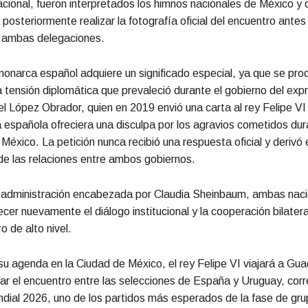
cional, fueron interpretados los himnos nacionales de México y 
posteriormente realizar la fotografía oficial del encuentro antes
e ambas delegaciones.
 monarca español adquiere un significado especial, ya que se pro
 tensión diplomática que prevaleció durante el gobierno del exp
 López Obrador, quien en 2019 envió una carta al rey Felipe VI 
 española ofreciera una disculpa por los agravios cometidos dur
México. La petición nunca recibió una respuesta oficial y derivó 
de las relaciones entre ambos gobiernos.
a administración encabezada por Claudia Sheinbaum, ambas nac
ecer nuevamente el diálogo institucional y la cooperación bilater
o de alto nivel.
 su agenda en la Ciudad de México, el rey Felipe VI viajará a Gua
ar el encuentro entre las selecciones de España y Uruguay, cor
dial 2026, uno de los partidos más esperados de la fase de gru