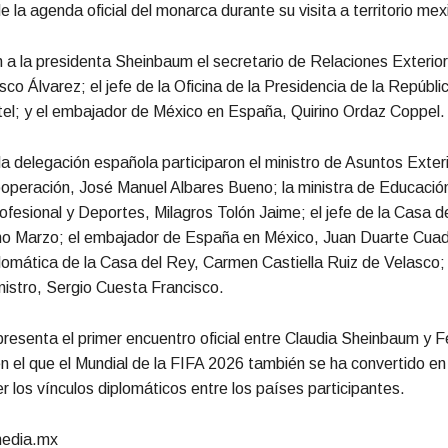
e la agenda oficial del monarca durante su visita a territorio mex
a la presidenta Sheinbaum el secretario de Relaciones Exterior
co Álvarez; el jefe de la Oficina de la Presidencia de la Repúbli
el; y el embajador de México en España, Quirino Ordaz Coppel.
la delegación española participaron el ministro de Asuntos Exter
operación, José Manuel Albares Bueno; la ministra de Educació
fesional y Deportes, Milagros Tolón Jaime; el jefe de la Casa d
ino Marzo; el embajador de España en México, Juan Duarte Cuad
lomática de la Casa del Rey, Carmen Castiella Ruiz de Velasco; y
inistro, Sergio Cuesta Francisco.
presenta el primer encuentro oficial entre Claudia Sheinbaum y Fe
n el que el Mundial de la FIFA 2026 también se ha convertido en
er los vínculos diplomáticos entre los países participantes.
media.mx