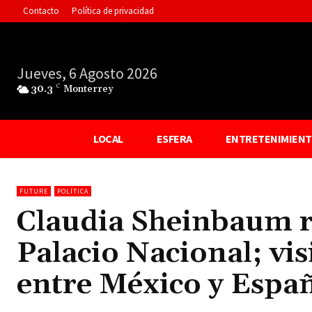
Contacto
Política de privacidad
Jueves, 6 Agosto 2026
30.3
C
Monterrey
LOCAL
ESFERA
ENTRETENIMIEN
FUTURE
POLÍTICA
Claudia Sheinbaum re
Palacio Nacional; vi
entre México y Espa