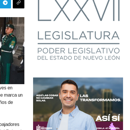
ves en
que marca un
años de
mbajadores