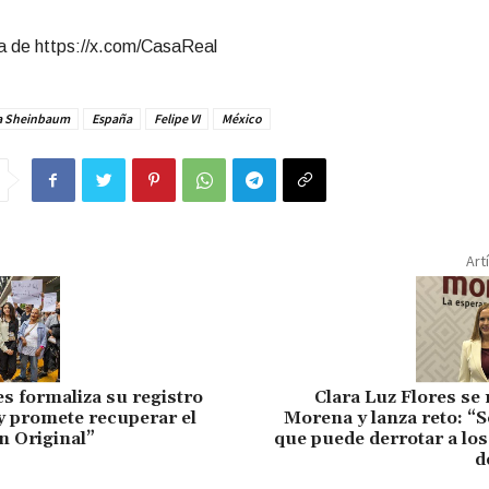
 de https://x.com/CasaReal
a Sheinbaum
España
Felipe VI
México
Art
s formaliza su registro
Clara Luz Flores se 
 promete recuperar el
Morena y lanza reto: “S
 Original”
que puede derrotar a lo
d