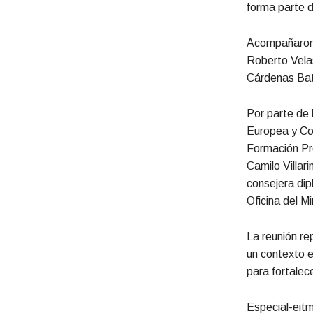
forma parte d
Acompañaron 
Roberto Velas
Cárdenas Bat
Por parte de 
Europea y Co
Formación Pro
Camilo Villar
consejera dip
Oficina del M
La reunión re
un contexto e
para fortalec
Especial-eit