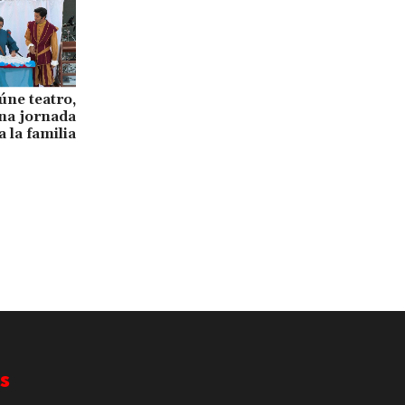
úne teatro,
una jornada
a la familia
s