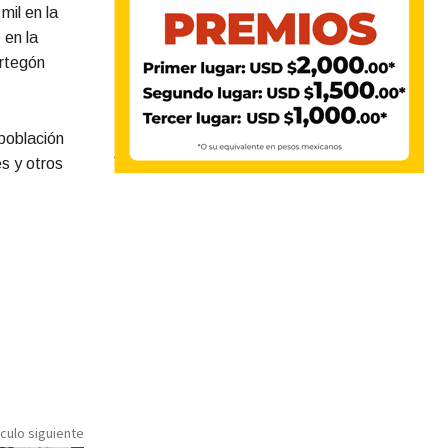
mil en la
 en la
Ortegón
 población
s y otros
ículo siguiente