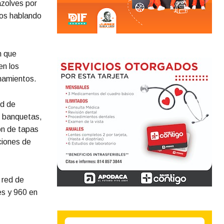
azolves por
os hablando
n que
en los
onamientos.
ed de
n banquetas,
ión de tapas
ciones de
 red de
es y 960 en