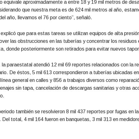
to equivale aproximadamente a entre 18 y 19 mil metros de des
iderando que nuestra meta es de 624 mil metros al año, estam
del año, llevamos el 76 por ciento”, señaló.
o explicó que para estas tareas se utilizan equipos de alta presió
ver las obstrucciones en las tuberías y concentrar los residuos 
ta, donde posteriormente son retirados para evitar nuevos tap
, la paraestatal atendió 12 mil 69 reportes relacionados con la r
ario. De éstos, 5 mil 613 correspondieron a tuberías ubicadas e
a línea general en calles y 856 a trabajos diversos como reparac
renajes sin tapa, cancelación de descargas sanitarias y otras ac
o.
eriodo también se resolvieron 8 mil 437 reportes por fugas en la
 Del total, 4 mil 164 fueron en banquetas, 3 mil 313 en medidor
.