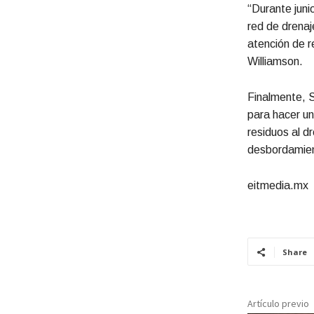
“Durante juni
red de drenaj
atención de r
Williamson.
Finalmente, S
para hacer un
residuos al d
desbordamient
eitmedia.mx
Share
Artículo previo