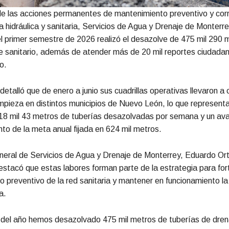
e las acciones permanentes de mantenimiento preventivo y corr
ra hidráulica y sanitaria, Servicios de Agua y Drenaje de Monterr
l primer semestre de 2026 realizó el desazolve de 475 mil 290 
e sanitario, además de atender más de 20 mil reportes ciudada
o.
detalló que de enero a junio sus cuadrillas operativas llevaron a
impieza en distintos municipios de Nuevo León, lo que represent
18 mil 43 metros de tuberías desazolvadas por semana y un ava
nto de la meta anual fijada en 624 mil metros.
eneral de Servicios de Agua y Drenaje de Monterrey, Eduardo Or
estacó que estas labores forman parte de la estrategia para fort
 preventivo de la red sanitaria y mantener en funcionamiento la
a.
 del año hemos desazolvado 475 mil metros de tuberías de dren