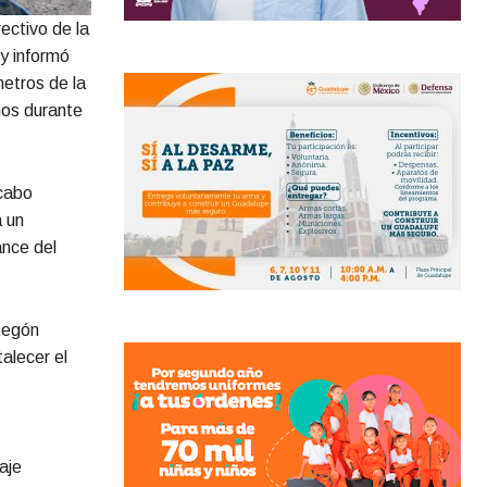
ectivo de la
ey informó
metros de la
nos durante
 cabo
a un
nce del
tegón
alecer el
aje