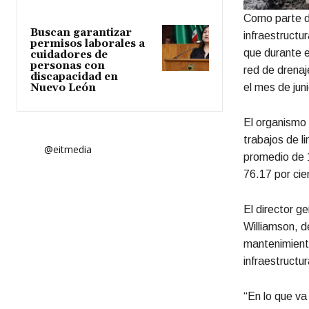
Como parte d
Buscan garantizar
infraestructu
permisos laborales a
que durante e
cuidadores de
personas con
red de drenaj
discapacidad en
Nuevo León
el mes de juni
El organismo 
trabajos de l
@eitmedia
promedio de 
76.17 por cie
El director g
Williamson, d
mantenimiento
infraestructur
“En lo que va