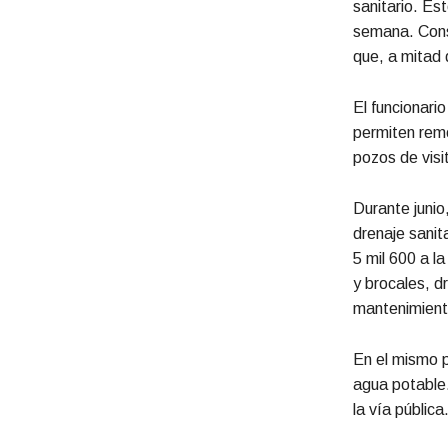
sanitario. Es
semana. Cons
que, a mitad 
El funcionari
permiten remo
pozos de visi
Durante junio
drenaje sanit
5 mil 600 a l
y brocales, d
mantenimient
En el mismo p
agua potable.
la vía pública