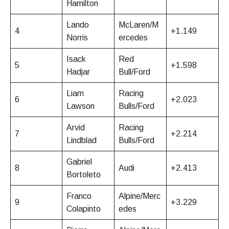
Hamilton
Lando
McLaren/M
4
+1.149
Norris
ercedes
Isack
Red
5
+1.598
Hadjar
Bull/Ford
Liam
Racing
6
+2.023
Lawson
Bulls/Ford
Arvid
Racing
7
+2.214
Lindblad
Bulls/Ford
Gabriel
8
Audi
+2.413
Bortoleto
Franco
Alpine/Merc
9
+3.229
Colapinto
edes