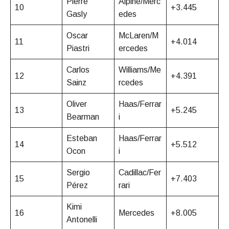
Pierre
Alpine/Merc
10
+3.445
Gasly
edes
Oscar
McLaren/M
11
+4.014
Piastri
ercedes
Carlos
Williams/Me
12
+4.391
Sainz
rcedes
Oliver
Haas/Ferrar
13
+5.245
Bearman
i
Esteban
Haas/Ferrar
14
+5.512
Ocon
i
Sergio
Cadillac/Fer
15
+7.403
Pérez
rari
Kimi
16
Mercedes
+8.005
Antonelli