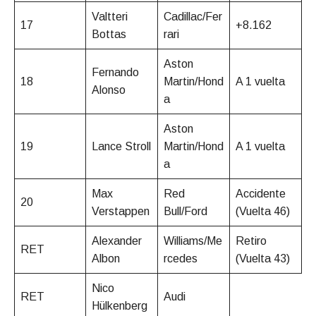
Valtteri
Cadillac/Fer
17
+8.162
Bottas
rari
Aston
Fernando
18
Martin/Hond
A 1 vuelta
Alonso
a
Aston
19
Lance Stroll
Martin/Hond
A 1 vuelta
a
Max
Red
Accidente
20
Verstappen
Bull/Ford
(Vuelta 46)
Alexander
Williams/Me
Retiro
RET
Albon
rcedes
(Vuelta 43)
Nico
RET
Audi
Hülkenberg