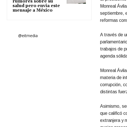
rumores sobre su
salud pero envia este
Monreal Ávila
mensaje a México
septiembre, e
reformas cons
A través de u
@eitmedia
parlamentari
trabajos de pr
agenda sólida
Monreal Ávila
materia de int
corrupción, c
distintas fuer
Asimismo, señ
que calificó c
extranjera y 