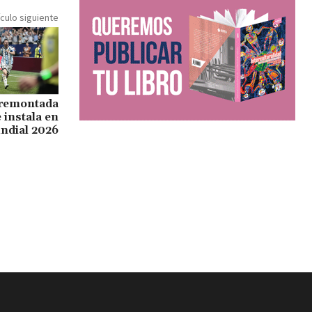
ículo siguiente
 remontada
 instala en
undial 2026