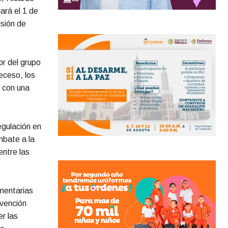
ará el 1 de
usión de
or del grupo
eceso, los
o con una
egulación en
ombate a la
entre las
mentarias
rvención
r las