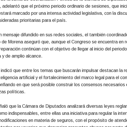
, adelantó que el próximo periodo ordinario de sesiones, que inici
stará marcado por una intensa actividad legislativa, con la disc
ideradas prioritarias para el país.
n mensaje difundido en sus redes sociales, el también coordinad
o de Morena aseguró que, aunque el Congreso se encuentra en r
eparación continúan con el objetivo de llegar al inicio del period
 y de amplio alcance.
 indicó que entre los temas que buscarán impulsar destacan la r
eligencia artificial y el fortalecimiento del marco legal para el c
onfiando en que será posible construir los consensos necesarios 
zas políticas.
aló que la Cámara de Diputados analizará diversas leyes regla
omo indispensables, entre ellas una iniciativa para regular la inte
modificaciones en materia de seguros, con el propósito de atende