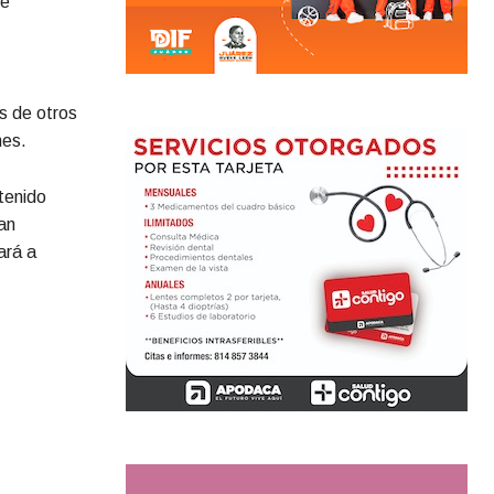
de
s de otros
nes.
tenido
an
ará a