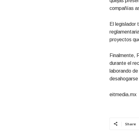
quejas prese
compañías a
El legislador
reglamentaria
proyectos que
Finalmente, R
durante el re
laborando de
desahogarse a
eitmedia.mx
Share