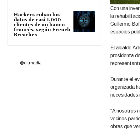
Con una inver
Hackers roban los
la rehabilita
datos de casi 1.000
Guillermo Baf
clientes de un banco
francés, según French
espacios públ
Breaches
El alcalde Ad
presidenta de
@eitmedia
representante
Durante el ev
organizada ha
necesidades r
“A nosotros n
vecinos parti
obras que ve