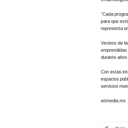
“Cada program
para que esté
representa u
Vecinos de la
emprendidas p
durante años 
Con estas int
espacios públ
servicios muni
eitmedia.mx
Share