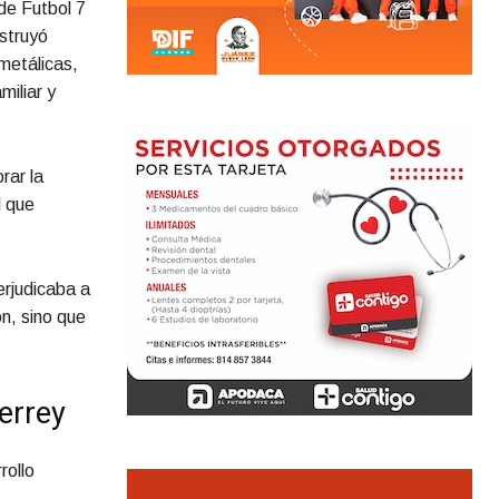
de Futbol 7
nstruyó
metálicas,
miliar y
rar la
l que
erjudicaba a
ón, sino que
errey
rollo