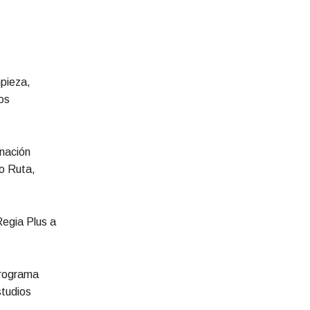
mpieza,
os
unación
io Ruta,
Regia Plus a
programa
studios