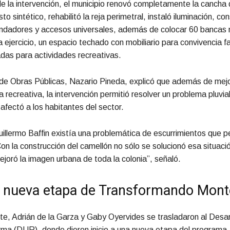
 la intervención, el municipio renovó completamente la cancha 
o sintético, rehabilitó la reja perimetral, instaló iluminación, co
ndadores y accesos universales, además de colocar 60 bancas 
 ejercicio, un espacio techado con mobiliario para convivencia fa
das para actividades recreativas.
 de Obras Públicas, Nazario Pineda, explicó que además de mejo
a recreativa, la intervención permitió resolver un problema pluvia
afectó a los habitantes del sector.
Guillermo Baffin existía una problemática de escurrimientos que p
Con la construcción del camellón no sólo se solucionó esa situaci
joró la imagen urbana de toda la colonia”, señaló.
 nueva etapa de Transformando Mont
e, Adrián de la Garza y Gaby Oyervides se trasladaron al Desar
ma (DUR), donde dieron inicio a una nueva etapa del programa