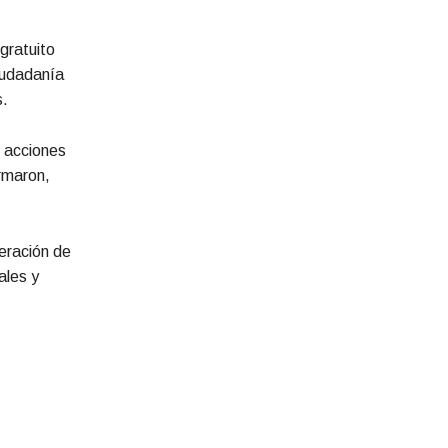
gratuito
iudadanía
s.
s acciones
irmaron,
eración de
ales y