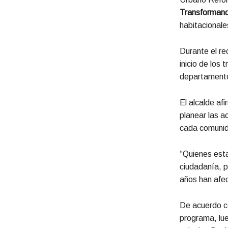
Transforman
habitacionale
Durante el rec
inicio de los
departamentos
El alcalde af
planear las a
cada comuni
“Quienes esta
ciudadanía, p
años han afec
De acuerdo co
programa, lue