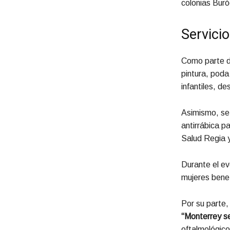
colonias Buró
Servicio
Como parte de
pintura, poda
infantiles, de
Asimismo, se 
antirrábica p
Salud Regia y
Durante el ev
mujeres benef
Por su parte,
“Monterrey s
oftalmológico