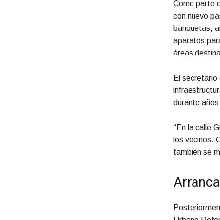
Como parte de
con nuevo past
banquetas, a
aparatos para
áreas destina
El secretario
infraestructur
durante años 
“En la calle 
los vecinos. 
también se me
Arranca
Posteriorment
Urbano Refor