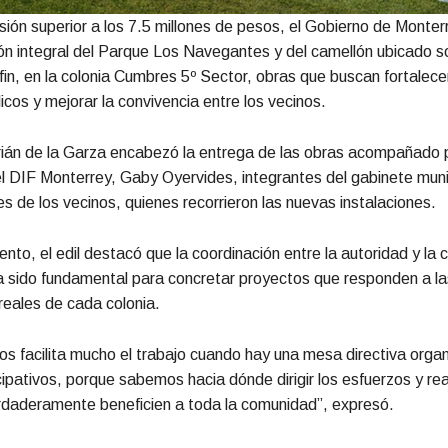
sión superior a los 7.5 millones de pesos, el Gobierno de Monte
ción integral del Parque Los Navegantes y del camellón ubicado so
fin, en la colonia Cumbres 5º Sector, obras que buscan fortalecer
icos y mejorar la convivencia entre los vecinos.
rián de la Garza encabezó la entrega de las obras acompañado p
l DIF Monterrey, Gaby Oyervides, integrantes del gabinete muni
s de los vecinos, quienes recorrieron las nuevas instalaciones.
ento, el edil destacó que la coordinación entre la autoridad y la 
 sido fundamental para concretar proyectos que responden a la
eales de cada colonia.
os facilita mucho el trabajo cuando hay una mesa directiva orga
cipativos, porque sabemos hacia dónde dirigir los esfuerzos y real
rdaderamente beneficien a toda la comunidad”, expresó.