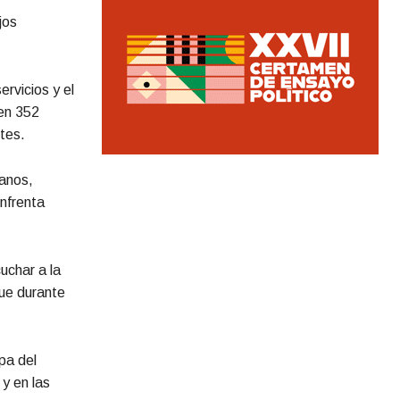
jos
ervicios y el
 en 352
tes.
danos,
enfrenta
uchar a la
que durante
pa del
y en las