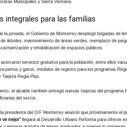
cratas Municipales y Sierra Ventana.
s integrales para las familias
 la jornada, el Gobierno de Monterrey desplegó brigadas de li
 de árboles, mantenimiento de áreas verdes, reemplazo de jueg
scacharrización y rehabilitación de espacios públicos.
acercaron servicios gratuitos para la población, entre ellos vac
ara perros y gatos, módulos de registro para los programas Reg
 Tarjeta Regia Plus.
ento, el alcalde también entregó nuevas tarjetas del programa 
iciarias del sector.
 la presidenta del DIF Monterrey anunció que próximamente el 
e ve mejor”
llegará al Desarrollo Urbano Reforma para ofrecer e
s y entrega gratuita de lentes graduados a quienes lo requieran.