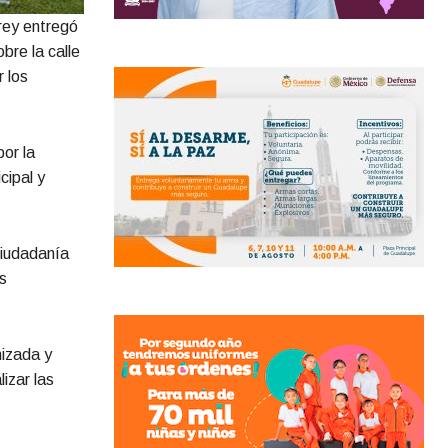
rrey entregó
bre la calle
 los
or la
cipal y
ciudadanía
s
nizada y
izar las