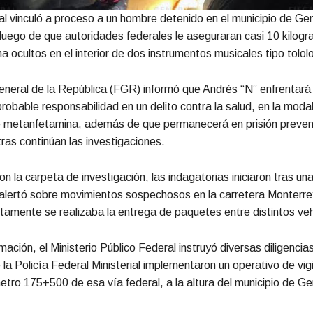
al vinculó a proceso a un hombre detenido en el municipio de Ge
uego de que autoridades federales le aseguraran casi 10 kilog
 ocultos en el interior de dos instrumentos musicales tipo tolol
eneral de la República (FGR) informó que Andrés “N” enfrentará
probable responsabilidad en un delito contra la salud, en la moda
e metanfetamina, además de que permanecerá en prisión preven
tras continúan las investigaciones.
n la carpeta de investigación, las indagatorias iniciaron tras un
alertó sobre movimientos sospechosos en la carretera Monterr
amente se realizaba la entrega de paquetes entre distintos veh
ación, el Ministerio Público Federal instruyó diversas diligencia
la Policía Federal Ministerial implementaron un operativo de vigi
metro 175+500 de esa vía federal, a la altura del municipio de G