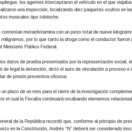
spliegue, los agentes interceptaron el vehículo en el que viajaba
alizaron una inspección, localizando diez paquetes ocultos en la
tos musicales tipo tololoche.
 contenían metanfetamina con un peso total de nueve kilogram
miligramos, por lo que tanto la droga como el conductor fueron
l Ministerio Público Federal.
 los datos de prueba presentados por la representación social, el
có de legal la detención, dictó el auto de vinculación a proceso e
ar de prisión preventiva oficiosa.
ó un plazo de un mes para el cierre de la investigación complemen
te el cual la Fiscalía continuará recabando elementos relacionad
eneral de la República recordó que, conforme al principio de pre
visto en la Constitución, Andrés “N” deberá ser considerado ino