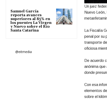
Un juez feder
Samuel García
Nuevo León, l
reporta avances
metanfetamina
superiores al 85% en
los puentes La Virgen
y Nuevo sobre el Río
Santa Catarina
La Fiscalía G
penal por su 
transporte d
oficiosa mien
@eitmedia
De acuerdo co
anónima que 
donde presunt
Con esa inform
elementos de 
sobre el kiló