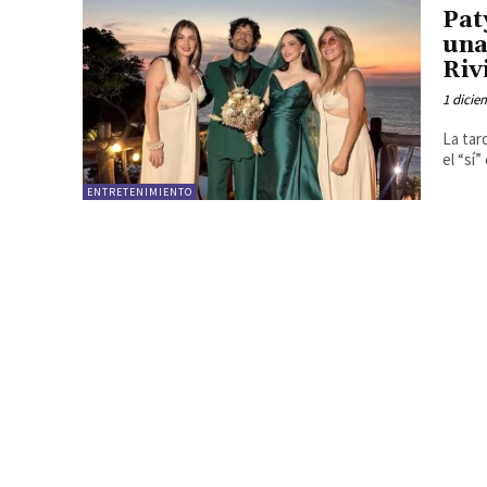
Pat
una
Riv
1 dicie
La tar
el “sí
ENTRETENIMIENTO