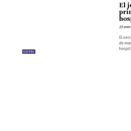
El 
pri
hos
23 ener
El sec
de man
hospita
ESFERA