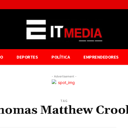
TO
DEPORTES
POLÍTICA
EMPRENDEDORES
- Advertisement -
TAG
homas Matthew Croo