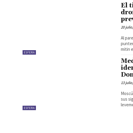
El 
dro
pre
20 julio
Al par
punter
mitin e
ESFERA
Med
ide
Don
13 julio
Moscú.
sus si
leveme
ESFERA