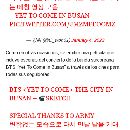
는 떼창 영상 모음
– YET TO COME IN BUSAN
PIC.TWITTER.COM/JMZMFEOOMZ
— 영원 (@O_won01)
January 4, 2023
Como en otras ocasiones, se emitirá una película que
incluye escenas del concierto de la banda surcoreana
BTS “Yet To Come In Busan” a través de los cines para
todas sus seguidoras.
BTS <YET TO COME> THE CITY IN
BUSAN –
SKETCH
SPECIAL THANKS TO ARMY
변함없는 모습으로 다시 만날 날을 기대