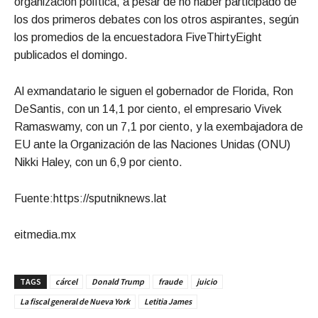
organización política, a pesar de no haber participado de
los dos primeros debates con los otros aspirantes, según
los promedios de la encuestadora FiveThirtyEight
publicados el domingo.
Al exmandatario le siguen el gobernador de Florida, Ron
DeSantis, con un 14,1 por ciento, el empresario Vivek
Ramaswamy, con un 7,1 por ciento, y la exembajadora de
EU ante la Organización de las Naciones Unidas (ONU)
Nikki Haley, con un 6,9 por ciento.
Fuente:https://sputniknews.lat
eitmedia.mx
TAGS
cárcel
Donald Trump
fraude
juicio
La fiscal general de Nueva York
Letitia James