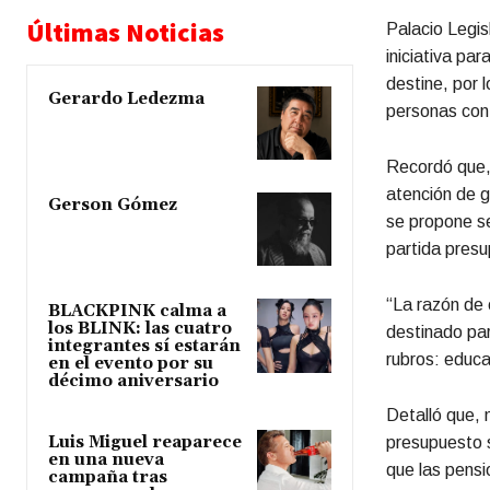
Últimas Noticias
Palacio Legi
iniciativa pa
destine, por l
Gerardo Ledezma
personas con
Recordó que, e
atención de g
Gerson Gómez
se propone se
partida presu
“La razón de 
BLACKPINK calma a
los BLINK: las cuatro
destinado par
integrantes sí estarán
rubros: educa
en el evento por su
décimo aniversario
Detalló que, 
Luis Miguel reaparece
presupuesto 
en una nueva
que las pensi
campaña tras