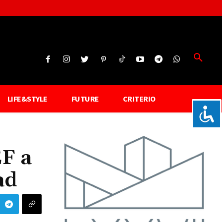
LIFE&STYLE
FUTURE
CRITERIO
EF a
ad