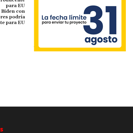
 Biden con
res podría
te para EU
s