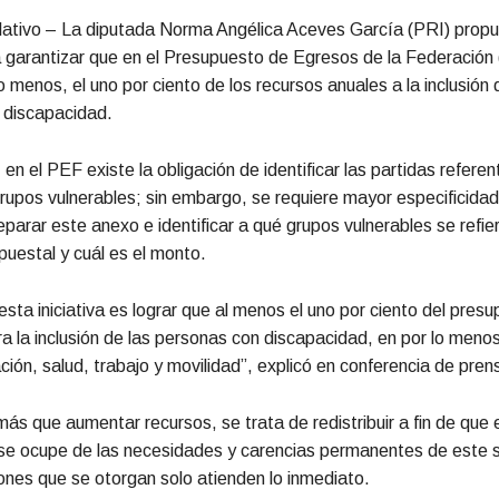
slativo – La diputada Norma Angélica Aceves García (PRI) prop
ra garantizar que en el Presupuesto de Egresos de la Federación
o menos, el uno por ciento de los recursos anuales a la inclusión 
 discapacidad.
n el PEF existe la obligación de identificar las partidas referen
rupos vulnerables; sin embargo, se requiere mayor especificidad
parar este anexo e identificar a qué grupos vulnerables se refie
puestal y cuál es el monto.
esta iniciativa es lograr que al menos el uno por ciento del pres
a la inclusión de las personas con discapacidad, en por lo meno
ción, salud, trabajo y movilidad”, explicó en conferencia de pren
más que aumentar recursos, se trata de redistribuir a fin de que e
se ocupe de las necesidades y carencias permanentes de este s
ones que se otorgan solo atienden lo inmediato.