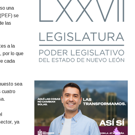
uso una
 (PEF) se
de las
tes a la
, por lo que
re cada
upuesto sea
s cuatro
sa.
l
ector, ya