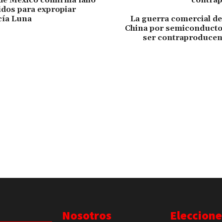
de México confirma fallo
dos para expropiar
cía Luna
La guerra comercial de
China por semiconducto
ser contraproducen
Nosotros
Eleccione