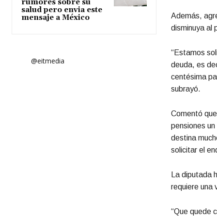
rumores sobre su
salud pero envia este
Además, agre
mensaje a México
disminuya al 
“Estamos soli
@eitmedia
deuda, es dec
centésima par
subrayó.
Comentó que e
pensiones un 
destina mucho
solicitar el 
La diputada h
requiere una 
“Que quede cl