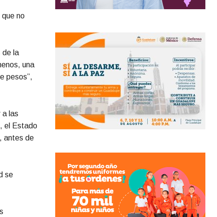
 que no
 de la
 menos, una
de pesos”,
 a las
, el Estado
, antes de
d se
s