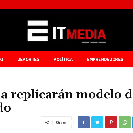
TO
DEPORTES
POLÍTICA
EMPRENDEDORES
oa replicarán modelo d
do
Share