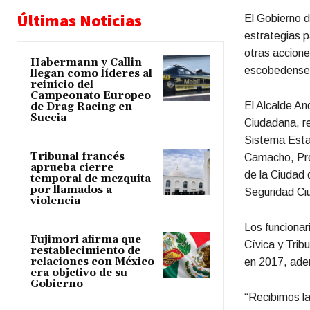
Últimas Noticias
El Gobierno 
estrategias p
otras accione
Habermann y Callin
escobedense
llegan como líderes al
reinicio del
Campeonato Europeo
El Alcalde An
de Drag Racing en
Suecia
Ciudadana, re
Sistema Esta
Tribunal francés
Camacho, Pre
aprueba cierre
de la Ciudad 
temporal de mezquita
por llamados a
Seguridad C
violencia
Los funcionar
Fujimori afirma que
Cívica y Trib
restablecimiento de
relaciones con México
en 2017, adem
era objetivo de su
Gobierno
“Recibimos la