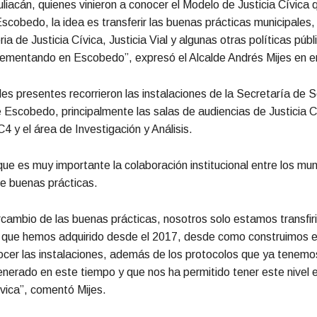
liacán, quienes vinieron a conocer el Modelo de Justicia Cívica 
cobedo, la idea es transferir las buenas prácticas municipales,
a de Justicia Cívica, Justicia Vial y algunas otras políticas púb
ementando en Escobedo”, expresó el Alcalde Andrés Mijes en e
es presentes recorrieron las instalaciones de la Secretaría de 
Escobedo, principalmente las salas de audiencias de Justicia C
C4 y el área de Investigación y Análisis.
que es muy importante la colaboración institucional entre los muni
e buenas prácticas.
rcambio de las buenas prácticas, nosotros solo estamos transfir
 que hemos adquirido desde el 2017, desde como construimos e
nocer las instalaciones, además de los protocolos que ya tenemo
erado en este tiempo y que nos ha permitido tener este nivel 
ívica”, comentó Mijes.