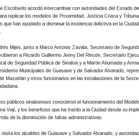
de Escobedo acordó intercambiar con autoridades del Estado de
ara replicar los modelos de Proximidad, Justicia Cívica y Tribuna 
s que han ayudado a disminuir la incidencia delictiva en la Ciuda
.
drés Mijes, junto a Marco Antonio Zavala, Secretario de Segurid
cibieron a Ricardo Guillermo Jenny Del Rincón, Secretario Ejecu
tal de Seguridad Pública de Sinaloa y a Martin Ahumada y Arm
sidente Municipales de Guasave y de Salvador Alvarado, repre
de Mazatlán y otros funcionarios en las instalaciones de la Secre
iudadana.
ios públicos sinaloenses conocieron el funcionamiento del Modelo
una Vial, y los beneficios que ha traído a la Ciudad desde su im
ás de la disminución de faltas administrativas.
 visita los alcaldes de Guasave y Salvador Alvarado, y autorid