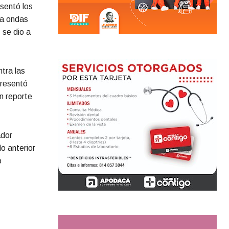
sentó los
ra ondas
 se dio a
tra las
presentó
n reporte
ador
o anterior
o