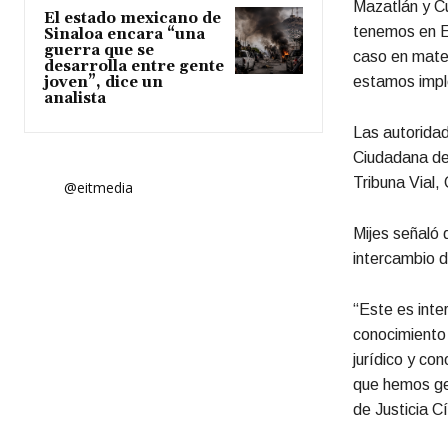
Mazatlán y Cu
El estado mexicano de
tenemos en Es
Sinaloa encara “una
guerra que se
caso en materi
desarrolla entre gente
joven”, dice un
estamos impl
analista
Las autoridad
Ciudadana de 
Tribuna Vial, 
@eitmedia
Mijes señaló 
intercambio d
“Este es inte
conocimiento
jurídico y co
que hemos gen
de Justicia C