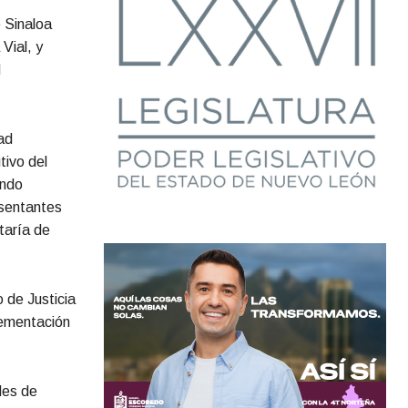
 Sinaloa
Vial, y
d
ad
tivo del
ando
sentantes
taría de
 de Justicia
plementación
ades de