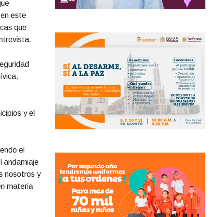
que
 en este
licas que
ntrevista.
Seguridad
ívica,
cipios y el
iendo el
l andamiaje
s nosotros y
en materia