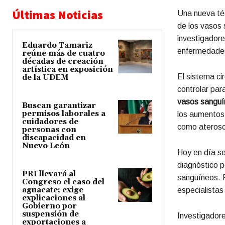
Últimas Noticias
Una nueva téc
de los vasos 
investigadores
Eduardo Tamariz
enfermedades
reúne más de cuatro
décadas de creación
artística en exposición
El sistema ci
de la UDEM
controlar par
vasos sanguí
Buscan garantizar
permisos laborales a
los aumentos
cuidadores de
como ateroscle
personas con
discapacidad en
Nuevo León
Hoy en día se
diagnóstico p
PRI llevará al
sanguíneos. P
Congreso el caso del
aguacate; exige
especialistas
explicaciones al
Gobierno por
suspensión de
Investigador
exportaciones a