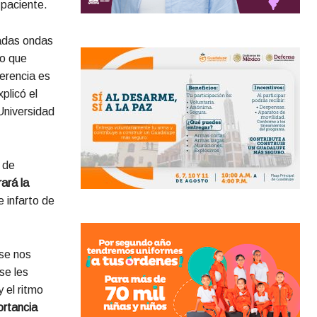
l paciente.
nadas ondas
lo que
ferencia es
plicó el
Universidad
 de
ará la
 infarto de
se nos
se les
 el ritmo
ortancia