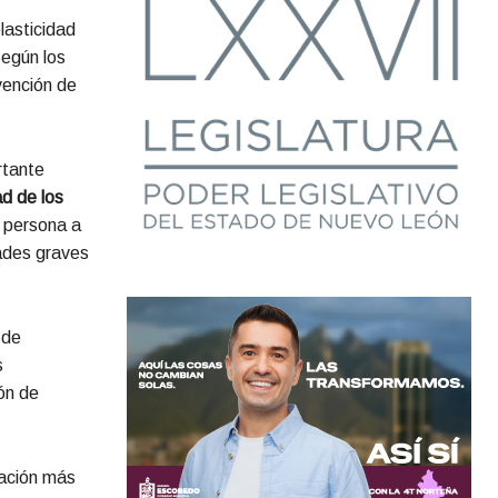
lasticidad
Según los
evención de
rtante
ad de los
 persona a
ades graves
 de
s
ón de
ación más