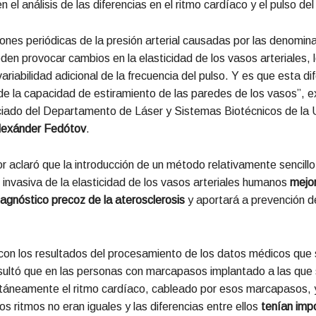
n el análisis de las diferencias en el ritmo cardíaco y el pulso de
iones periódicas de la presión arterial causadas por las denomi
en provocar cambios en la elasticidad de los vasos arteriales, 
ariabilidad adicional de la frecuencia del pulso. Y es que esta di
e la capacidad de estiramiento de las paredes de los vasos”, ex
ciado del Departamento de Láser y Sistemas Biotécnicos de la 
lexánder Fedótov
.
or aclaró que la introducción de un método relativamente sencillo
 invasiva de la elasticidad de los vasos arteriales humanos
mejor
diagnóstico precoz de la aterosclerosis
y aportará a prevención de
con los resultados del procesamiento de los datos médicos que 
resultó que en las personas con marcapasos implantado a las que 
ltáneamente el ritmo cardíaco, cableado por esos marcapasos, y
os ritmos no eran iguales y las diferencias entre ellos
tenían imp