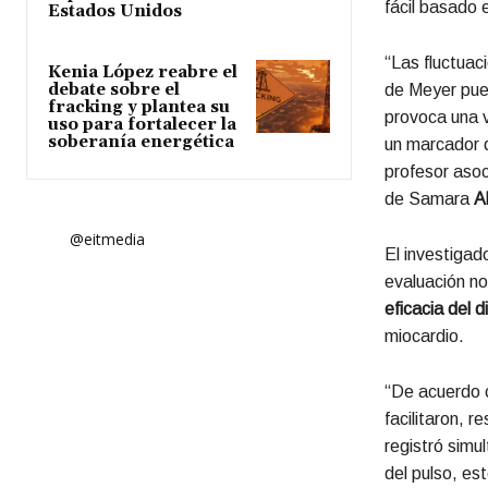
fácil basado e
Estados Unidos
“Las fluctuac
Kenia López reabre el
debate sobre el
de Meyer pued
fracking y plantea su
provoca una v
uso para fortalecer la
soberanía energética
un marcador d
profesor aso
de Samara
A
@eitmedia
El investigad
evaluación no
eficacia del 
miocardio.
“De acuerdo 
facilitaron, 
registró simu
del pulso, est