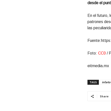
desde el punt
En el futuro, 
patrones desc
las peculiari
Fuente:https:
Foto:
CC0
/ P
eitmedia.mx
TAGS
infarto
Share