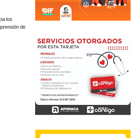
ia los
mprensión de