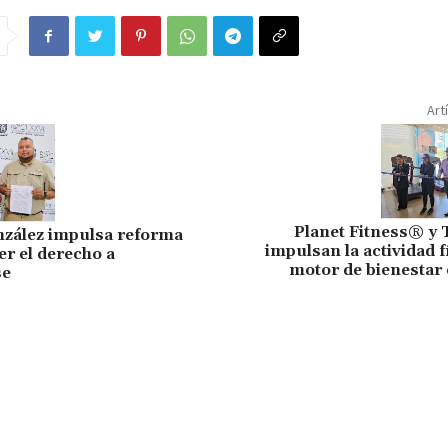
Art
Planet Fitness® y 
nzález impulsa reforma
impulsan la actividad 
er el derecho a
motor de bienestar 
se