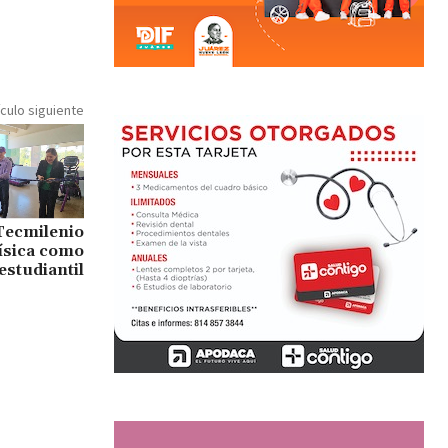
ículo siguiente
Tecmilenio
física como
estudiantil