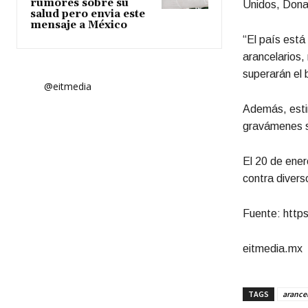
rumores sobre su
Unidos, Donal
salud pero envia este
mensaje a México
“El país está
arancelarios
superarán el b
@eitmedia
Además, estim
gravámenes su
El 20 de ener
contra divers
Fuente: https:
eitmedia.mx
TAGS
arance