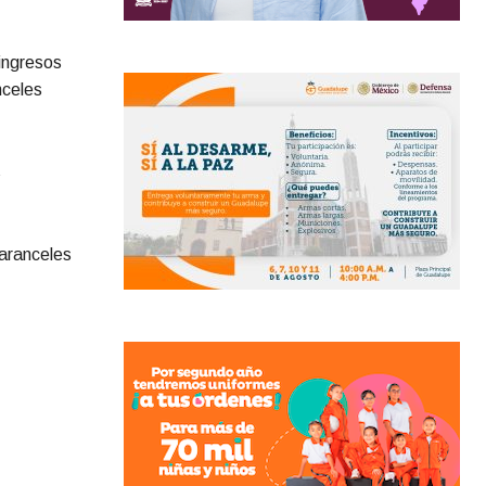
 ingresos
nceles
s
 aranceles