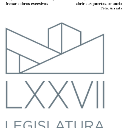
frenar cobros excesivos
abrir sus puertas, anuncia
Félix Arriata