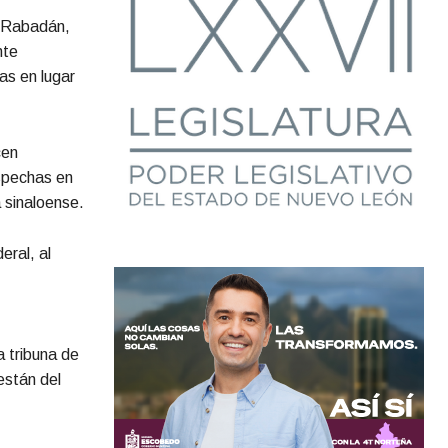
z Rabadán,
nte
as en lugar
cen
spechas en
 sinaloense.
eral, al
a tribuna de
están del