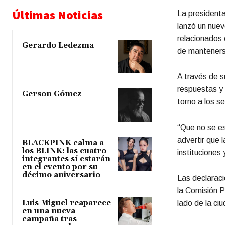
Últimas Noticias
La president
lanzó un nuev
relacionados 
Gerardo Ledezma
de mantenerse
A través de s
respuestas y
Gerson Gómez
torno a los s
“Que no se es
advertir que l
BLACKPINK calma a
los BLINK: las cuatro
instituciones 
integrantes sí estarán
en el evento por su
décimo aniversario
Las declaraci
la Comisión P
Luis Miguel reaparece
lado de la ci
en una nueva
campaña tras