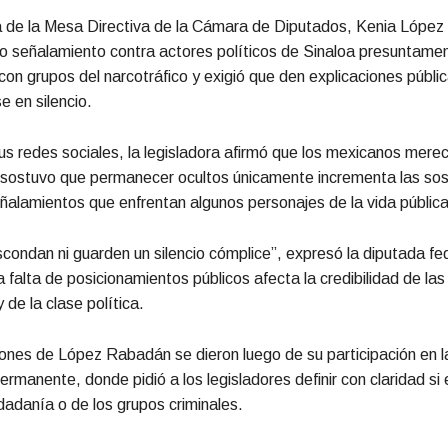
a de la Mesa Directiva de la Cámara de Diputados, Kenia Lópe
o señalamiento contra actores políticos de Sinaloa presuntame
con grupos del narcotráfico y exigió que den explicaciones públic
 en silencio.
us redes sociales, la legisladora afirmó que los mexicanos mere
 sostuvo que permanecer ocultos únicamente incrementa las so
eñalamientos que enfrentan algunos personajes de la vida pública
condan ni guarden un silencio cómplice”, expresó la diputada fed
a falta de posicionamientos públicos afecta la credibilidad de las
y de la clase política.
ones de López Rabadán se dieron luego de su participación en l
ermanente, donde pidió a los legisladores definir con claridad si 
udadanía o de los grupos criminales.