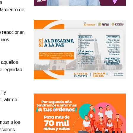
a
lamiento de
e reaccionen
gunos
 aquellos
e legalidad
” y
e, afirmó,
ntan a los
cciones