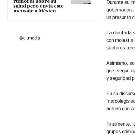
rumores sobre su
Durante su int
salud pero envia este
gobernadora 
mensaje a México
un presunto n
La diputada s
@eitmedia
con molestia
sectores term
Asimismo, sos
que, según di
y seguridad p
En su discurs
“narcolegisla
actúan con co
Finalmente, l
grupos crimin