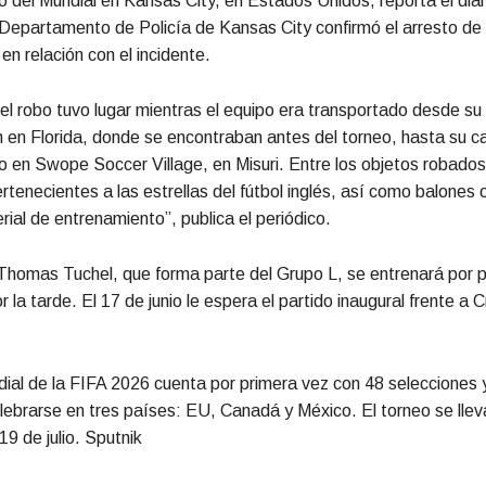
 del Mundial en Kansas City, en Estados Unidos, reporta el diar
 Departamento de Policía de Kansas City confirmó el arresto de
n relación con el incidente.
el robo tuvo lugar mientras el equipo era transportado desde su
 en Florida, donde se encontraban antes del torneo, hasta su 
 en Swope Soccer Village, en Misuri. Entre los objetos robados
rtenecientes a las estrellas del fútbol inglés, así como balones o
rial de entrenamiento”, publica el periódico.
Thomas Tuchel, que forma parte del Grupo L, se entrenará por 
 la tarde. El 17 de junio le espera el partido inaugural frente a 
al de la FIFA 2026 cuenta por primera vez con 48 selecciones y
lebrarse en tres países: EU, Canadá y México. El torneo se llev
 19 de julio. Sputnik