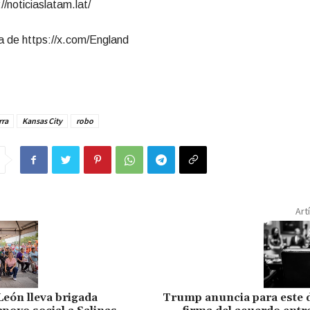
//noticiaslatam.lat/
 de https://x.com/England
rra
Kansas City
robo
Art
eón lleva brigada
Trump anuncia para este 