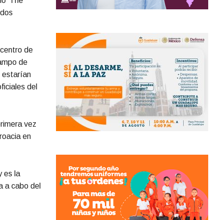
io ‘The
 dos
 centro de
campo de
 estarían
ficiales del
primera vez
Croacia en
 es la
a a cabo del