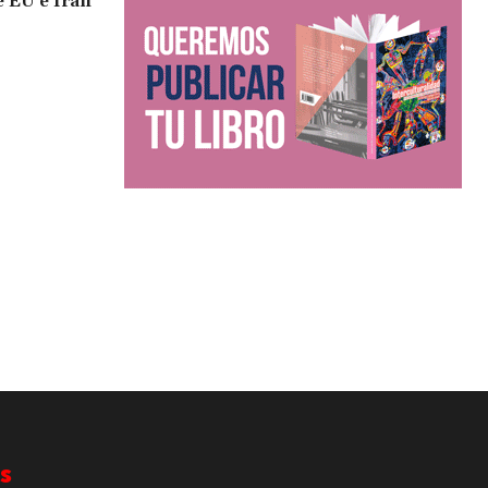
e EU e Irán
s