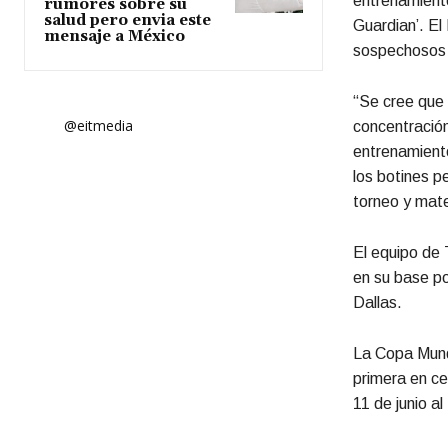
entrenamiento
rumores sobre su
salud pero envia este
Guardian’. El
mensaje a México
sospechosos e
“Se cree que 
@eitmedia
concentración
entrenamiento
los botines pe
torneo y mate
El equipo de 
en su base por
Dallas.
La Copa Mundi
primera en ce
11 de junio al