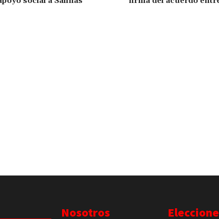
apoyo social a Salinas
firma del acuerdo entr
Nosotros
Eleccione