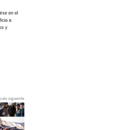
rse en el
icia a
os y
ículo siguiente