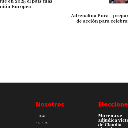
ue en 2025 el país más
Unión Europea
Adrenalina Pura+ prepa
de acción para celebrar
Nosotros
Eleccione
Morena se
LOCAL
adjudica vict
ESFERA
de Claudia