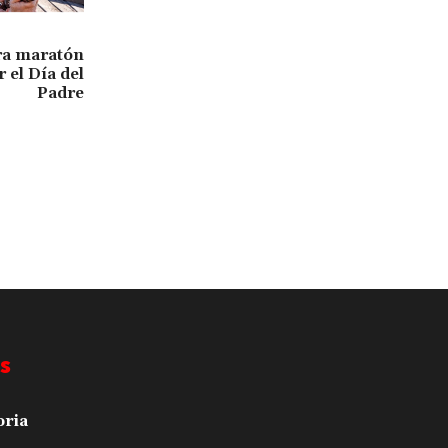
ra maratón
 el Día del
Padre
s
oria