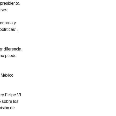
 presidenta
íses.
entaria y
olíticas”,
r diferencia
s no puede
e México
ey Felipe VI
 sobre los
visión de