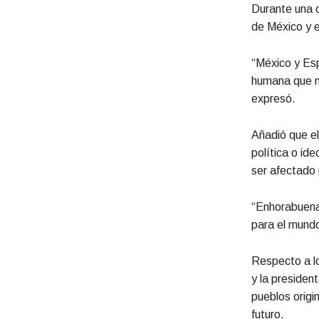
Durante una c
de México y 
“México y Esp
humana que no
expresó.
Añadió que el
política o id
ser afectado 
“Enhorabuena,
para el mundo
Respecto a lo
y la presiden
pueblos origi
futuro.