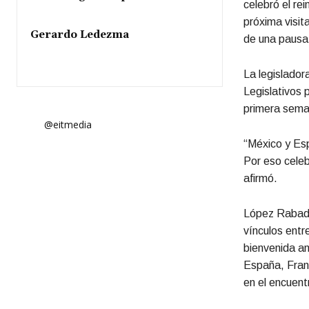
celebró el rei
próxima visita
Gerardo Ledezma
de una pausa 
La legislador
Legislativos 
primera sema
@eitmedia
“México y Esp
Por eso celeb
afirmó.
López Rabadán
vínculos entr
bienvenida an
España, Franc
en el encuent