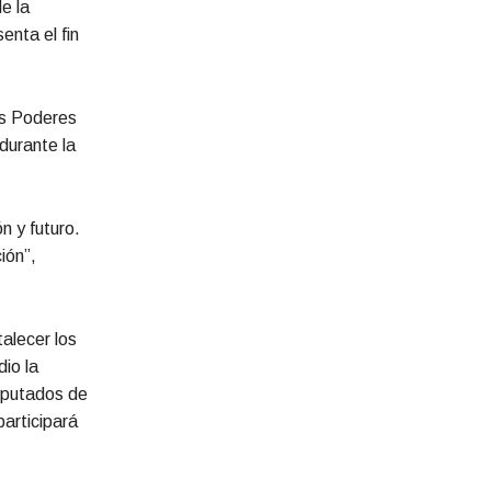
e la
enta el fin
os Poderes
durante la
n y futuro.
ión”,
alecer los
io la
Diputados de
articipará