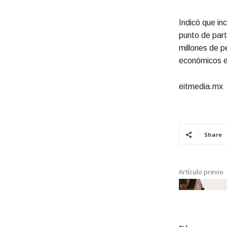
Indicó que in
punto de parti
millones de p
económicos e
eitmedia.mx
Share
Artículo previo