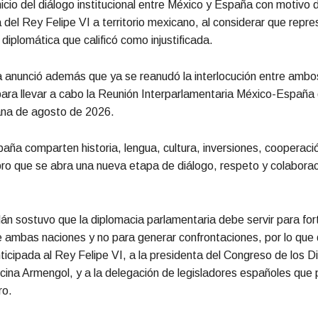
nicio del diálogo institucional entre México y España con motivo d
 del Rey Felipe VI a territorio mexicano, al considerar que repres
diplomática que calificó como injustificada.
a anunció además que ya se reanudó la interlocución entre amb
para llevar a cabo la Reunión Interparlamentaria México-España 
na de agosto de 2026.
aña comparten historia, lengua, cultura, inversiones, cooperació
ro que se abra una nueva etapa de diálogo, respeto y colaborac
 sostuvo que la diplomacia parlamentaria debe servir para fort
e ambas naciones y no para generar confrontaciones, por lo que d
ticipada al Rey Felipe VI, a la presidenta del Congreso de los 
ina Armengol, y a la delegación de legisladores españoles que p
ro.