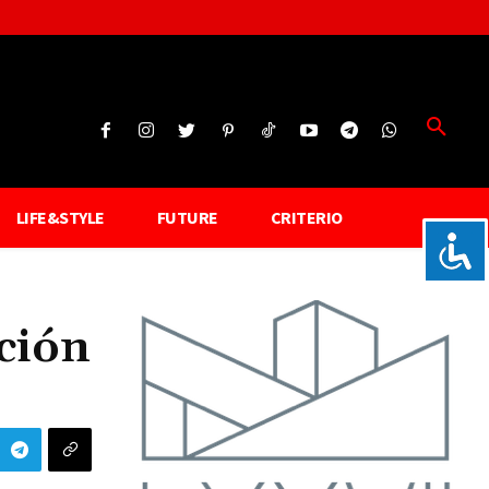
LIFE&STYLE
FUTURE
CRITERIO
ación